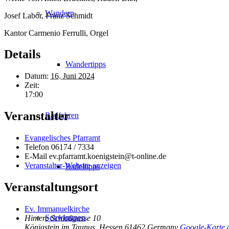
Wandern
Josef Labor, Franz Schmidt
Kantor Carmenio Ferrulli, Orgel
Details
Wandertipps
Datum:
16. Juni 2024
Zeit:
17:00
Veranstalter
Radfahren
Evangelisches Pfarramt
Telefon
06174 / 7334
E-Mail
ev.pfarramt.koenigstein@t-online.de
Veranstalter-Website anzeigen
Radeltipps
Veranstaltungsort
Ev. Immanuelkirche
Schwimmen
Hintere Schloßgasse 10
Königstein im Taunus
,
Hessen
61462
Germany
Google-Karte 