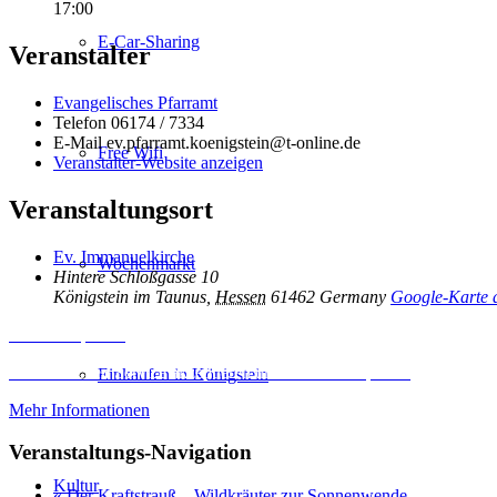
17:00
E-Car-Sharing
Veranstalter
Evangelisches Pfarramt
Telefon
06174 / 7334
E-Mail
ev.pfarramt.koenigstein@t-online.de
Free Wifi
Veranstalter-Website anzeigen
Veranstaltungsort
Ev. Immanuelkirche
Wochenmarkt
Hintere Schloßgasse 10
Königstein im Taunus
,
Hessen
61462
Germany
Google-Karte 
Inhalt entsperren
Erforderlichen Service akzeptieren und Inhalte entsperren
Einkaufen in Königstein
Mehr Informationen
Veranstaltungs-Navigation
Kultur
«
Der Kraftstrauß – Wildkräuter zur Sonnenwende