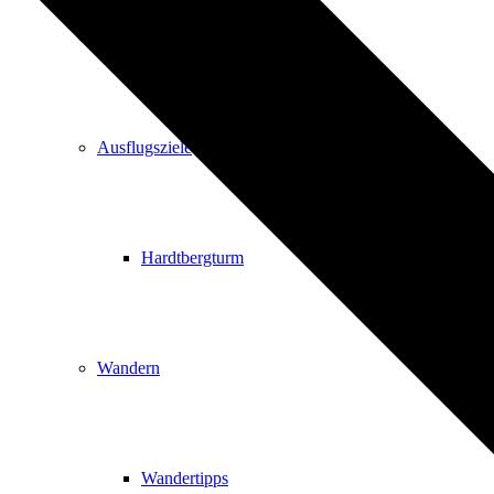
Events
Ausflugsziele
Hardtbergturm
Wandern
Wandertipps