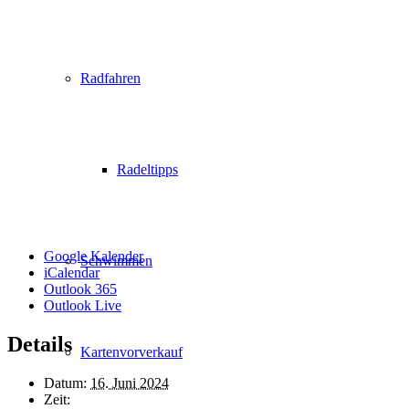
Radfahren
Radeltipps
Google Kalender
Schwimmen
iCalendar
Outlook 365
Outlook Live
Details
Kartenvorverkauf
Datum:
16. Juni 2024
Zeit: