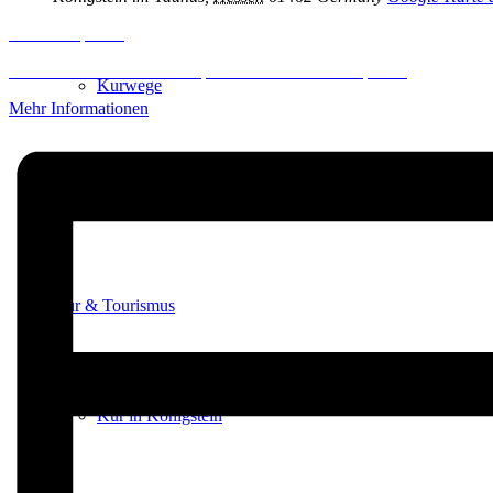
Inhalt entsperren
Erforderlichen Service akzeptieren und Inhalte entsperren
Kurwege
Mehr Informationen
Heilklimaten
Kur & Tourismus
Kur in Königstein