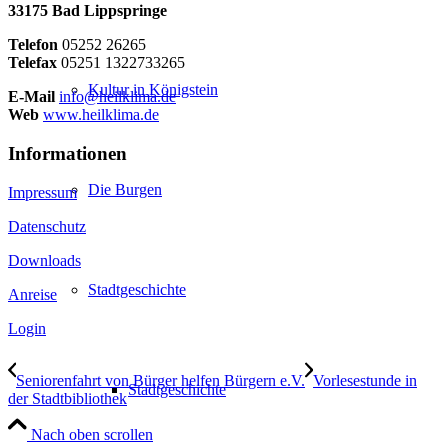
33175 Bad Lippspringe
Telefon
05252 26265
Telefax
05251 1322733265
Kultur in Königstein
E-Mail
info@heilklima.de
Web
www.heilklima.de
Informationen
Die Burgen
Impressum
Datenschutz
Downloads
Stadtgeschichte
Anreise
Login
Seniorenfahrt von Bürger helfen Bürgern e.V.
Vorlesestunde in
Stadtgeschichte
der Stadtbibliothek
Nach oben scrollen