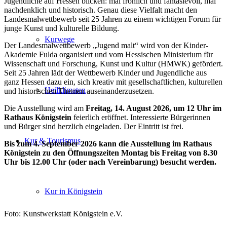
Jugendliche auf Hessen blicken: mal fröhlich und fantasievoll, mal
nachdenklich und historisch. Genau diese Vielfalt macht den
Landesmalwettbewerb seit 25 Jahren zu einem wichtigen Forum für
junge Kunst und kulturelle Bildung.
Kurwege
Der Landesmalwettbewerb „Jugend malt“ wird von der Kinder-
Akademie Fulda organisiert und vom Hessischen Ministerium für
Wissenschaft und Forschung, Kunst und Kultur (HMWK) gefördert.
Seit 25 Jahren lädt der Wettbewerb Kinder und Jugendliche aus
ganz Hessen dazu ein, sich kreativ mit gesellschaftlichen, kulturellen
Heilklimaten
und historischen Themen auseinanderzusetzen.
Die Ausstellung wird am
Freitag, 14. August 2026, um 12 Uhr im
Rathaus Königstein
feierlich eröffnet. Interessierte Bürgerinnen
und Bürger sind herzlich eingeladen. Der Eintritt ist frei.
Kur & Tourismus
Bis zum 4. September 2026 kann die Ausstellung im Rathaus
Königstein zu den Öffnungszeiten Montag bis Freitag von 8.30
Uhr bis 12.00 Uhr (oder nach Vereinbarung) besucht werden.
Kur in Königstein
Foto: Kunstwerkstatt Königstein e.V.