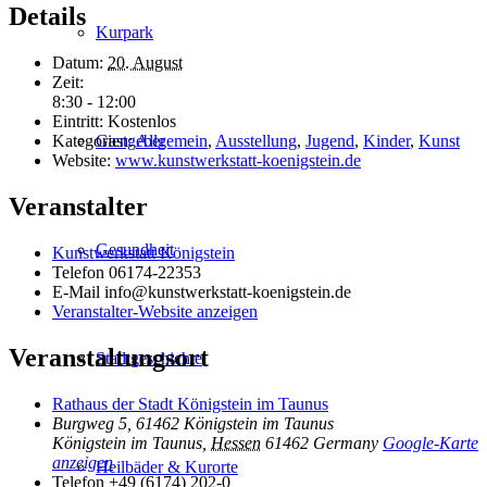
Details
Kurpark
Datum:
20. August
Zeit:
8:30 - 12:00
Eintritt:
Kostenlos
Gastgeber
Kategorien:
Allgemein
,
Ausstellung
,
Jugend
,
Kinder
,
Kunst
Website:
www.kunstwerkstatt-koenigstein.de
Veranstalter
Gesundheit
Kunstwerkstatt Königstein
Telefon
06174-22353
E-Mail
info@kunstwerkstatt-koenigstein.de
Veranstalter-Website anzeigen
Veranstaltungsort
Stadtgeschichte
Rathaus der Stadt Königstein im Taunus
Burgweg 5, 61462 Königstein im Taunus
Königstein im Taunus
,
Hessen
61462
Germany
Google-Karte
anzeigen
Heilbäder & Kurorte
Telefon
+49 (6174) 202-0