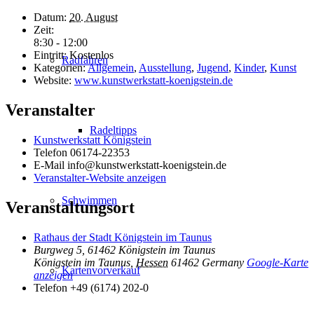
Datum:
20. August
Zeit:
8:30 - 12:00
Eintritt:
Kostenlos
Radfahren
Kategorien:
Allgemein
,
Ausstellung
,
Jugend
,
Kinder
,
Kunst
Website:
www.kunstwerkstatt-koenigstein.de
Veranstalter
Radeltipps
Kunstwerkstatt Königstein
Telefon
06174-22353
E-Mail
info@kunstwerkstatt-koenigstein.de
Veranstalter-Website anzeigen
Schwimmen
Veranstaltungsort
Rathaus der Stadt Königstein im Taunus
Burgweg 5, 61462 Königstein im Taunus
Königstein im Taunus
,
Hessen
61462
Germany
Google-Karte
Kartenvorverkauf
anzeigen
Telefon
+49 (6174) 202-0
Inhalt entsperren