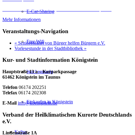
Erforderlichen Service akzeptieren und Inhalte entsperren
E-Car-Sharing
Mehr Informationen
Veranstaltungs-Navigation
Free Wifi
«
Seniorenfahrt von Bürger helfen Bürgern e.V.
Vorlesestunde in der Stadtbibliothek
»
Kur- und Stadtinformation Königstein
Hauptstraße 13 a – Kurparkpassage
Wochenmarkt
61462 Königstein im Taunus
Telefon
06174 202251
Telefax
06174 202308
Einkaufen in Königstein
E-Mail
info@koenigstein.de
Verband der Heilklimatischen Kurorte Deutschlands
e.V.
Kultur
Lindenstraße 1A