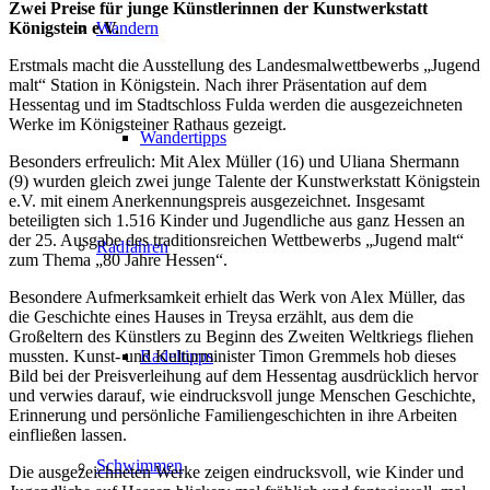
Zwei Preise für junge Künstlerinnen der Kunstwerkstatt
Königstein e.V.
Wandern
Erstmals macht die Ausstellung des Landesmalwettbewerbs „Jugend
malt“ Station in Königstein. Nach ihrer Präsentation auf dem
Hessentag und im Stadtschloss Fulda werden die ausgezeichneten
Werke im Königsteiner Rathaus gezeigt.
Wandertipps
Besonders erfreulich: Mit Alex Müller (16) und Uliana Shermann
(9) wurden gleich zwei junge Talente der Kunstwerkstatt Königstein
e.V. mit einem Anerkennungspreis ausgezeichnet. Insgesamt
beteiligten sich 1.516 Kinder und Jugendliche aus ganz Hessen an
der 25. Ausgabe des traditionsreichen Wettbewerbs „Jugend malt“
Radfahren
zum Thema „80 Jahre Hessen“.
Besondere Aufmerksamkeit erhielt das Werk von Alex Müller, das
die Geschichte eines Hauses in Treysa erzählt, aus dem die
Großeltern des Künstlers zu Beginn des Zweiten Weltkriegs fliehen
mussten. Kunst- und Kulturminister Timon Gremmels hob dieses
Radeltipps
Bild bei der Preisverleihung auf dem Hessentag ausdrücklich hervor
und verwies darauf, wie eindrucksvoll junge Menschen Geschichte,
Erinnerung und persönliche Familiengeschichten in ihre Arbeiten
einfließen lassen.
Schwimmen
Die ausgezeichneten Werke zeigen eindrucksvoll, wie Kinder und