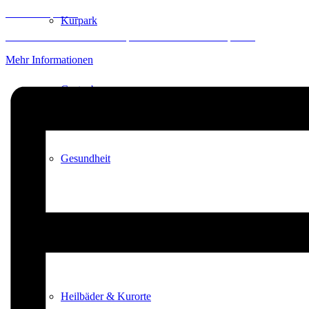
Inhalt entsperren
Kurpark
Erforderlichen Service akzeptieren und Inhalte entsperren
Mehr Informationen
Gastgeber
Gesundheit
Stadtgeschichte
Heilbäder & Kurorte