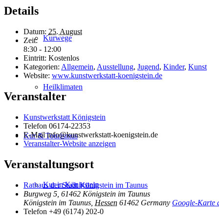
Details
Datum:
25. August
Kurwege
Zeit:
8:30 - 12:00
Eintritt:
Kostenlos
Kategorien:
Allgemein
,
Ausstellung
,
Jugend
,
Kinder
,
Kunst
Website:
www.kunstwerkstatt-koenigstein.de
Heilklimaten
Veranstalter
Kunstwerkstatt Königstein
Telefon
06174-22353
E-Mail
info@kunstwerkstatt-koenigstein.de
Kur & Tourismus
Veranstalter-Website anzeigen
Veranstaltungsort
Kur in Königstein
Rathaus der Stadt Königstein im Taunus
Burgweg 5, 61462 Königstein im Taunus
Königstein im Taunus
,
Hessen
61462
Germany
Google-Karte 
Telefon
+49 (6174) 202-0