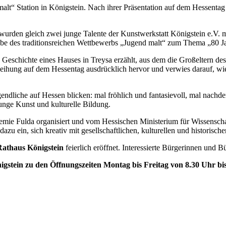
lt“ Station in Königstein. Nach ihrer Präsentation auf dem Hessenta
wurden gleich zwei junge Talente der Kunstwerkstatt Königstein e.V. 
abe des traditionsreichen Wettbewerbs „Jugend malt“ zum Thema „80 J
Geschichte eines Hauses in Treysa erzählt, aus dem die Großeltern de
leihung auf dem Hessentag ausdrücklich hervor und verwies darauf, w
ndliche auf Hessen blicken: mal fröhlich und fantasievoll, mal nachden
nge Kunst und kulturelle Bildung.
ie Fulda organisiert und vom Hessischen Ministerium für Wissensch
zu ein, sich kreativ mit gesellschaftlichen, kulturellen und historisc
Rathaus Königstein
feierlich eröffnet. Interessierte Bürgerinnen und Bür
igstein zu den Öffnungszeiten Montag bis Freitag von 8.30 Uhr b