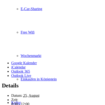
E-Car-Sharing
Free Wifi
Wochenmarkt
Google Kalender
iCalendar
Outlook 365
Outlook Live
Einkaufen in Königstein
Details
Datum:
25. August
Zeit:
Kultur
8:30 - 12:00