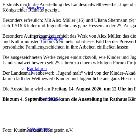
Erstmals macht die Ausstellung des Landesmalwettbewerbs „Jugend ma
Wandern
Königsteiner Rathaus gezeigt.
Besonders erfreulich: Mit Alex Müller (16) und Uliana Shermann (9) 
sich 1.516 Kinder und Jugendliche aus ganz Hessen an der 25. Ausg
Besondere Aufmerksamkeit erhielt das Werk von Alex Müller, das die 
Wandertipps
und Kulturminister Timon Gremmels hob dieses Bild bei der Preisver
persönliche Familiengeschichten in ihre Arbeiten einfließen lassen.
Die ausgezeichneten Werke zeigen eindrucksvoll, wie Kinder und Juge
Landesmalwettbewerb seit 25 Jahren zu einem wichtigen Forum für ju
Radfahren
Der Landesmalwettbewerb „Jugend malt“ wird von der Kinder-Akadem
Jahren lädt der Wettbewerb Kinder und Jugendliche aus ganz Hessen da
Die Ausstellung wird am
Freitag, 14. August 2026, um 12 Uhr im 
Radeltipps
Bis zum 4. September 2026 kann die Ausstellung im Rathaus Kön
Schwimmen
Foto: Kunstwerkstatt Königstein e.V.