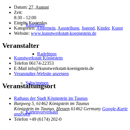
Datum:
27. August
Zeit:
8:30 - 12:00
Eintritt:
Kostenlos
Radfahren
Kategorien:
Allgemein
,
Ausstellung
,
Jugend
,
Kinder
,
Kunst
Website:
www.kunstwerkstatt-koenigstein.de
Veranstalter
Radeltipps
Kunstwerkstatt Königstein
Telefon
06174-22353
E-Mail
info@kunstwerkstatt-koenigstein.de
Veranstalter-Website anzeigen
Schwimmen
Veranstaltungsort
Rathaus der Stadt Königstein im Taunus
Burgweg 5, 61462 Königstein im Taunus
Königstein im Taunus
,
Hessen
61462
Germany
Google-Karte
Kartenvorverkauf
anzeigen
Telefon
+49 (6174) 202-0
Inhalt entsperren