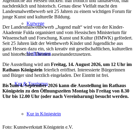
Jugendliche auf Hessen blicken: mal fröhlich und fantasievoll, mal
nachdenklich und historisch. Genau diese Vielfalt macht den
Landesmalwettbewerb seit 25 Jahren zu einem wichtigen Forum für
junge Kunst und kulturelle Bildung.
Kurwege
Der Landesmalwettbewerb „Jugend malt“ wird von der Kinder-
Akademie Fulda organisiert und vom Hessischen Ministerium für
Wissenschaft und Forschung, Kunst und Kultur (HMWK) gefördert.
Seit 25 Jahren lädt der Wettbewerb Kinder und Jugendliche aus
ganz Hessen dazu ein, sich kreativ mit gesellschaftlichen, kulturellen
Heilklimaten
und historischen Themen auseinanderzusetzen.
Die Ausstellung wird am
Freitag, 14. August 2026, um 12 Uhr im
Rathaus Königstein
feierlich eröffnet. Interessierte Bürgerinnen
und Bürger sind herzlich eingeladen. Der Eintritt ist frei.
Kur & Tourismus
Bis zum 4. September 2026 kann die Ausstellung im Rathaus
Königstein zu den Öffnungszeiten Montag bis Freitag von 8.30
Uhr bis 12.00 Uhr (oder nach Vereinbarung) besucht werden.
Kur in Königstein
Foto: Kunstwerkstatt Königstein e.V.