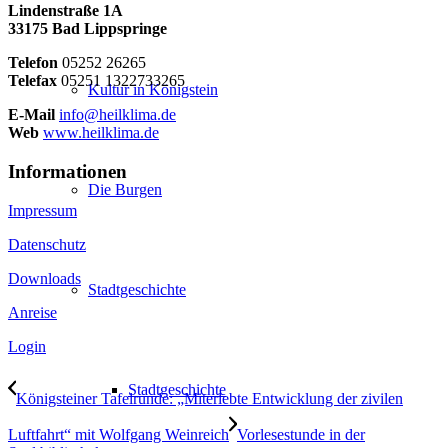
Lindenstraße 1A
33175 Bad Lippspringe
Telefon
05252 26265
Telefax
05251 1322733265
Kultur in Königstein
E-Mail
info@heilklima.de
Web
www.heilklima.de
Informationen
Die Burgen
Impressum
Datenschutz
Downloads
Stadtgeschichte
Anreise
Login
Stadtgeschichte
Königsteiner Tafelrunde: „Miterlebte Entwicklung der zivilen
Luftfahrt“ mit Wolfgang Weinreich
Vorlesestunde in der