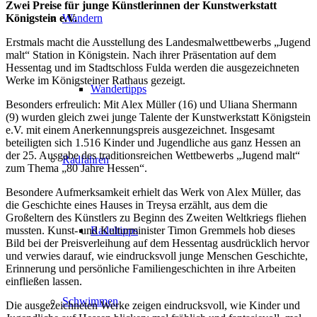
Zwei Preise für junge Künstlerinnen der Kunstwerkstatt
Königstein e.V.
Wandern
Erstmals macht die Ausstellung des Landesmalwettbewerbs „Jugend
malt“ Station in Königstein. Nach ihrer Präsentation auf dem
Hessentag und im Stadtschloss Fulda werden die ausgezeichneten
Werke im Königsteiner Rathaus gezeigt.
Wandertipps
Besonders erfreulich: Mit Alex Müller (16) und Uliana Shermann
(9) wurden gleich zwei junge Talente der Kunstwerkstatt Königstein
e.V. mit einem Anerkennungspreis ausgezeichnet. Insgesamt
beteiligten sich 1.516 Kinder und Jugendliche aus ganz Hessen an
der 25. Ausgabe des traditionsreichen Wettbewerbs „Jugend malt“
Radfahren
zum Thema „80 Jahre Hessen“.
Besondere Aufmerksamkeit erhielt das Werk von Alex Müller, das
die Geschichte eines Hauses in Treysa erzählt, aus dem die
Großeltern des Künstlers zu Beginn des Zweiten Weltkriegs fliehen
mussten. Kunst- und Kulturminister Timon Gremmels hob dieses
Radeltipps
Bild bei der Preisverleihung auf dem Hessentag ausdrücklich hervor
und verwies darauf, wie eindrucksvoll junge Menschen Geschichte,
Erinnerung und persönliche Familiengeschichten in ihre Arbeiten
einfließen lassen.
Schwimmen
Die ausgezeichneten Werke zeigen eindrucksvoll, wie Kinder und