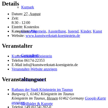
Details
Kurpark
Datum:
27. August
Zeit:
8:30 - 12:00
Eintritt:
Kostenlos
Gastgeber
Kategorien:
Allgemein
,
Ausstellung
,
Jugend
,
Kinder
,
Kunst
Website:
www.kunstwerkstatt-koenigstein.de
Veranstalter
Gesundheit
Kunstwerkstatt Königstein
Telefon
06174-22353
E-Mail
info@kunstwerkstatt-koenigstein.de
Veranstalter-Website anzeigen
Veranstaltungsort
Stadtgeschichte
Rathaus der Stadt Königstein im Taunus
Burgweg 5, 61462 Königstein im Taunus
Königstein im Taunus
,
Hessen
61462
Germany
Google-Karte
anzeigen
Heilbäder & Kurorte
Telefon
+49 (6174) 202-0