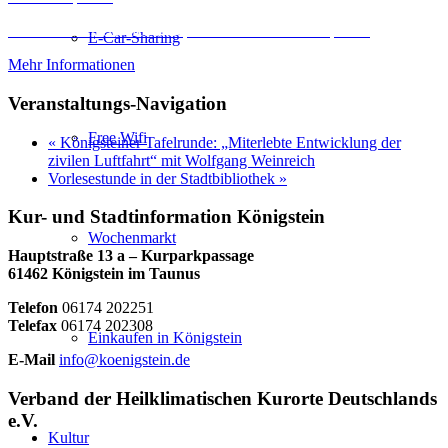
Erforderlichen Service akzeptieren und Inhalte entsperren
E-Car-Sharing
Mehr Informationen
Veranstaltungs-Navigation
Free Wifi
«
Königsteiner Tafelrunde: „Miterlebte Entwicklung der
zivilen Luftfahrt“ mit Wolfgang Weinreich
Vorlesestunde in der Stadtbibliothek
»
Kur- und Stadtinformation Königstein
Wochenmarkt
Hauptstraße 13 a – Kurparkpassage
61462 Königstein im Taunus
Telefon
06174 202251
Telefax
06174 202308
Einkaufen in Königstein
E-Mail
info@koenigstein.de
Verband der Heilklimatischen Kurorte Deutschlands
e.V.
Kultur