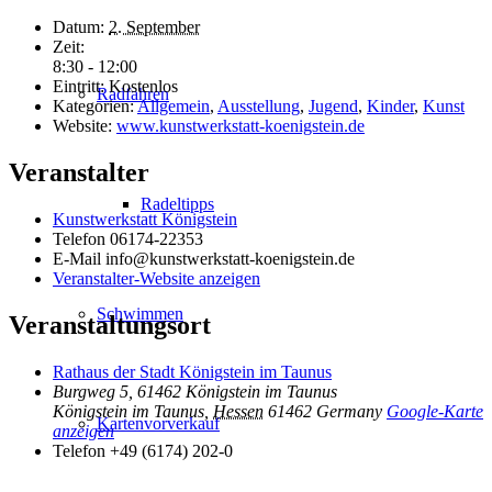
Datum:
2. September
Zeit:
8:30 - 12:00
Eintritt:
Kostenlos
Radfahren
Kategorien:
Allgemein
,
Ausstellung
,
Jugend
,
Kinder
,
Kunst
Website:
www.kunstwerkstatt-koenigstein.de
Veranstalter
Radeltipps
Kunstwerkstatt Königstein
Telefon
06174-22353
E-Mail
info@kunstwerkstatt-koenigstein.de
Veranstalter-Website anzeigen
Schwimmen
Veranstaltungsort
Rathaus der Stadt Königstein im Taunus
Burgweg 5, 61462 Königstein im Taunus
Königstein im Taunus
,
Hessen
61462
Germany
Google-Karte
Kartenvorverkauf
anzeigen
Telefon
+49 (6174) 202-0
Inhalt entsperren