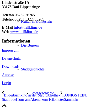
Lindenstraße 1A
33175 Bad Lippspringe
Telefon
05252 26265
Telefax
05251 1322733265
Kultur in Königstein
E-Mail
info@heilklima.de
Web
www.heilklima.de
Informationen
Die Burgen
Impressum
Datenschutz
Downloads
Stadtgeschichte
Anreise
Login
Stadtgeschichte
Bilderbuchkino in der Stadtbibliothek
KÖNIGSTEIN.
StadtradelTour am Abend zum KilometerSammeln