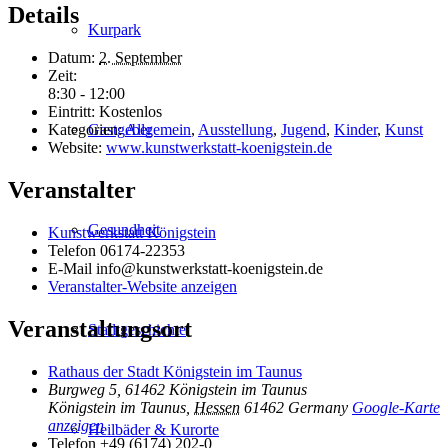
Details
Kurpark
Datum:
2. September
Zeit:
8:30 - 12:00
Eintritt:
Kostenlos
Gastgeber
Kategorien:
Allgemein
,
Ausstellung
,
Jugend
,
Kinder
,
Kunst
Website:
www.kunstwerkstatt-koenigstein.de
Veranstalter
Gesundheit
Kunstwerkstatt Königstein
Telefon
06174-22353
E-Mail
info@kunstwerkstatt-koenigstein.de
Veranstalter-Website anzeigen
Veranstaltungsort
Stadtgeschichte
Rathaus der Stadt Königstein im Taunus
Burgweg 5, 61462 Königstein im Taunus
Königstein im Taunus
,
Hessen
61462
Germany
Google-Karte
anzeigen
Heilbäder & Kurorte
Telefon
+49 (6174) 202-0