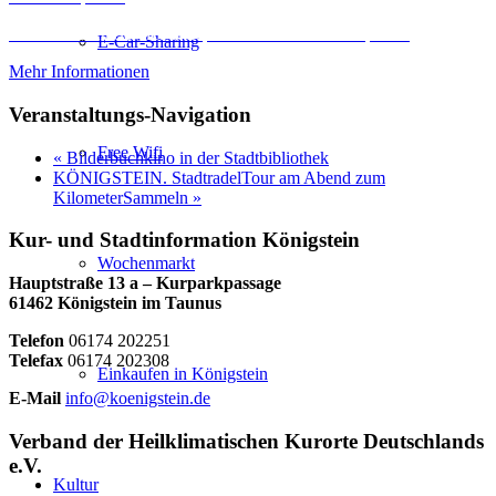
Erforderlichen Service akzeptieren und Inhalte entsperren
E-Car-Sharing
Mehr Informationen
Veranstaltungs-Navigation
Free Wifi
«
Bilderbuchkino in der Stadtbibliothek
KÖNIGSTEIN. StadtradelTour am Abend zum
KilometerSammeln
»
Kur- und Stadtinformation Königstein
Wochenmarkt
Hauptstraße 13 a – Kurparkpassage
61462 Königstein im Taunus
Telefon
06174 202251
Telefax
06174 202308
Einkaufen in Königstein
E-Mail
info@koenigstein.de
Verband der Heilklimatischen Kurorte Deutschlands
e.V.
Kultur