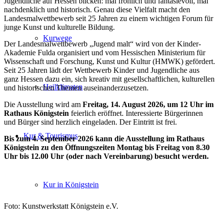
Jugendliche auf Hessen blicken: mal fröhlich und fantasievoll, mal
nachdenklich und historisch. Genau diese Vielfalt macht den
Landesmalwettbewerb seit 25 Jahren zu einem wichtigen Forum für
junge Kunst und kulturelle Bildung.
Kurwege
Der Landesmalwettbewerb „Jugend malt“ wird von der Kinder-
Akademie Fulda organisiert und vom Hessischen Ministerium für
Wissenschaft und Forschung, Kunst und Kultur (HMWK) gefördert.
Seit 25 Jahren lädt der Wettbewerb Kinder und Jugendliche aus
ganz Hessen dazu ein, sich kreativ mit gesellschaftlichen, kulturellen
Heilklimaten
und historischen Themen auseinanderzusetzen.
Die Ausstellung wird am
Freitag, 14. August 2026, um 12 Uhr im
Rathaus Königstein
feierlich eröffnet. Interessierte Bürgerinnen
und Bürger sind herzlich eingeladen. Der Eintritt ist frei.
Kur & Tourismus
Bis zum 4. September 2026 kann die Ausstellung im Rathaus
Königstein zu den Öffnungszeiten Montag bis Freitag von 8.30
Uhr bis 12.00 Uhr (oder nach Vereinbarung) besucht werden.
Kur in Königstein
Foto: Kunstwerkstatt Königstein e.V.