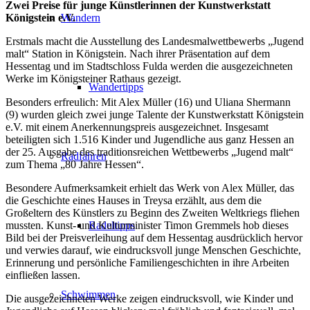
Zwei Preise für junge Künstlerinnen der Kunstwerkstatt
Königstein e.V.
Wandern
Erstmals macht die Ausstellung des Landesmalwettbewerbs „Jugend
malt“ Station in Königstein. Nach ihrer Präsentation auf dem
Hessentag und im Stadtschloss Fulda werden die ausgezeichneten
Werke im Königsteiner Rathaus gezeigt.
Wandertipps
Besonders erfreulich: Mit Alex Müller (16) und Uliana Shermann
(9) wurden gleich zwei junge Talente der Kunstwerkstatt Königstein
e.V. mit einem Anerkennungspreis ausgezeichnet. Insgesamt
beteiligten sich 1.516 Kinder und Jugendliche aus ganz Hessen an
der 25. Ausgabe des traditionsreichen Wettbewerbs „Jugend malt“
Radfahren
zum Thema „80 Jahre Hessen“.
Besondere Aufmerksamkeit erhielt das Werk von Alex Müller, das
die Geschichte eines Hauses in Treysa erzählt, aus dem die
Großeltern des Künstlers zu Beginn des Zweiten Weltkriegs fliehen
mussten. Kunst- und Kulturminister Timon Gremmels hob dieses
Radeltipps
Bild bei der Preisverleihung auf dem Hessentag ausdrücklich hervor
und verwies darauf, wie eindrucksvoll junge Menschen Geschichte,
Erinnerung und persönliche Familiengeschichten in ihre Arbeiten
einfließen lassen.
Schwimmen
Die ausgezeichneten Werke zeigen eindrucksvoll, wie Kinder und