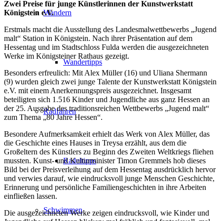
Zwei Preise für junge Künstlerinnen der Kunstwerkstatt
Königstein e.V.
Wandern
Erstmals macht die Ausstellung des Landesmalwettbewerbs „Jugend
malt“ Station in Königstein. Nach ihrer Präsentation auf dem
Hessentag und im Stadtschloss Fulda werden die ausgezeichneten
Werke im Königsteiner Rathaus gezeigt.
Wandertipps
Besonders erfreulich: Mit Alex Müller (16) und Uliana Shermann
(9) wurden gleich zwei junge Talente der Kunstwerkstatt Königstein
e.V. mit einem Anerkennungspreis ausgezeichnet. Insgesamt
beteiligten sich 1.516 Kinder und Jugendliche aus ganz Hessen an
der 25. Ausgabe des traditionsreichen Wettbewerbs „Jugend malt“
Radfahren
zum Thema „80 Jahre Hessen“.
Besondere Aufmerksamkeit erhielt das Werk von Alex Müller, das
die Geschichte eines Hauses in Treysa erzählt, aus dem die
Großeltern des Künstlers zu Beginn des Zweiten Weltkriegs fliehen
mussten. Kunst- und Kulturminister Timon Gremmels hob dieses
Radeltipps
Bild bei der Preisverleihung auf dem Hessentag ausdrücklich hervor
und verwies darauf, wie eindrucksvoll junge Menschen Geschichte,
Erinnerung und persönliche Familiengeschichten in ihre Arbeiten
einfließen lassen.
Schwimmen
Die ausgezeichneten Werke zeigen eindrucksvoll, wie Kinder und