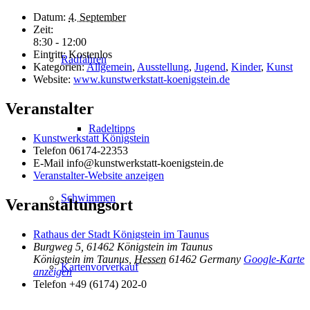
Datum:
4. September
Zeit:
8:30 - 12:00
Eintritt:
Kostenlos
Radfahren
Kategorien:
Allgemein
,
Ausstellung
,
Jugend
,
Kinder
,
Kunst
Website:
www.kunstwerkstatt-koenigstein.de
Veranstalter
Radeltipps
Kunstwerkstatt Königstein
Telefon
06174-22353
E-Mail
info@kunstwerkstatt-koenigstein.de
Veranstalter-Website anzeigen
Schwimmen
Veranstaltungsort
Rathaus der Stadt Königstein im Taunus
Burgweg 5, 61462 Königstein im Taunus
Königstein im Taunus
,
Hessen
61462
Germany
Google-Karte
Kartenvorverkauf
anzeigen
Telefon
+49 (6174) 202-0
Inhalt entsperren