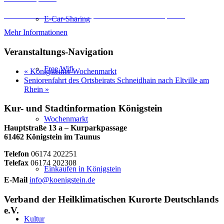
Erforderlichen Service akzeptieren und Inhalte entsperren
E-Car-Sharing
Mehr Informationen
Veranstaltungs-Navigation
Free Wifi
«
Königsteiner Wochenmarkt
Seniorenfahrt des Ortsbeirats Schneidhain nach Eltville am
Rhein
»
Kur- und Stadtinformation Königstein
Wochenmarkt
Hauptstraße 13 a – Kurparkpassage
61462 Königstein im Taunus
Telefon
06174 202251
Telefax
06174 202308
Einkaufen in Königstein
E-Mail
info@koenigstein.de
Verband der Heilklimatischen Kurorte Deutschlands
e.V.
Kultur