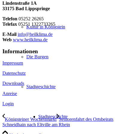
Lindenstraße 1A
33175 Bad Lippspringe
Telefon
05252 26265
Telefax
05251 1322733265
Kultur in Königstein
E-Mail
info@heilklima.de
Web
www.heilklima.de
Informationen
Die Burgen
Impressum
Datenschutz
Downloads
Stadtgeschichte
Anreise
Login
Stadtgeschichte
Königsteiner Wochenmarkt
Seniorenfahrt des Ortsbeirats
Schneidhain nach Eltville am Rhein