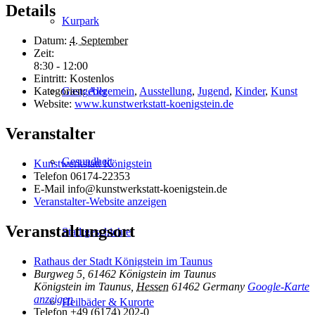
Details
Kurpark
Datum:
4. September
Zeit:
8:30 - 12:00
Eintritt:
Kostenlos
Gastgeber
Kategorien:
Allgemein
,
Ausstellung
,
Jugend
,
Kinder
,
Kunst
Website:
www.kunstwerkstatt-koenigstein.de
Veranstalter
Gesundheit
Kunstwerkstatt Königstein
Telefon
06174-22353
E-Mail
info@kunstwerkstatt-koenigstein.de
Veranstalter-Website anzeigen
Veranstaltungsort
Stadtgeschichte
Rathaus der Stadt Königstein im Taunus
Burgweg 5, 61462 Königstein im Taunus
Königstein im Taunus
,
Hessen
61462
Germany
Google-Karte
anzeigen
Heilbäder & Kurorte
Telefon
+49 (6174) 202-0