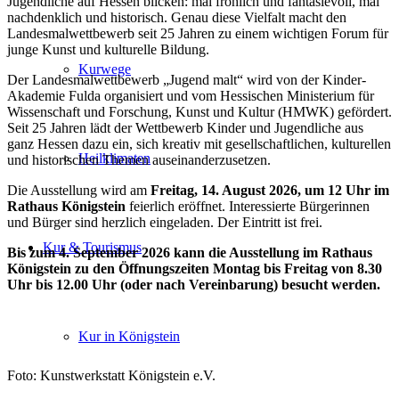
Jugendliche auf Hessen blicken: mal fröhlich und fantasievoll, mal
nachdenklich und historisch. Genau diese Vielfalt macht den
Landesmalwettbewerb seit 25 Jahren zu einem wichtigen Forum für
junge Kunst und kulturelle Bildung.
Kurwege
Der Landesmalwettbewerb „Jugend malt“ wird von der Kinder-
Akademie Fulda organisiert und vom Hessischen Ministerium für
Wissenschaft und Forschung, Kunst und Kultur (HMWK) gefördert.
Seit 25 Jahren lädt der Wettbewerb Kinder und Jugendliche aus
ganz Hessen dazu ein, sich kreativ mit gesellschaftlichen, kulturellen
Heilklimaten
und historischen Themen auseinanderzusetzen.
Die Ausstellung wird am
Freitag, 14. August 2026, um 12 Uhr im
Rathaus Königstein
feierlich eröffnet. Interessierte Bürgerinnen
und Bürger sind herzlich eingeladen. Der Eintritt ist frei.
Kur & Tourismus
Bis zum 4. September 2026 kann die Ausstellung im Rathaus
Königstein zu den Öffnungszeiten Montag bis Freitag von 8.30
Uhr bis 12.00 Uhr (oder nach Vereinbarung) besucht werden.
Kur in Königstein
Foto: Kunstwerkstatt Königstein e.V.