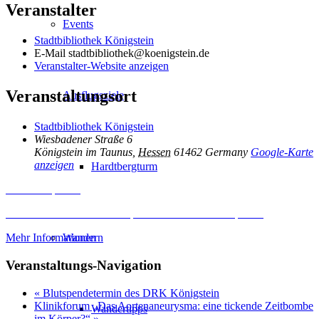
Veranstalter
Events
Stadtbibliothek Königstein
E-Mail
stadtbibliothek@koenigstein.de
Veranstalter-Website anzeigen
Veranstaltungsort
Ausflugsziele
Stadtbibliothek Königstein
Wiesbadener Straße 6
Königstein im Taunus
,
Hessen
61462
Germany
Google-Karte
anzeigen
Hardtbergturm
Inhalt entsperren
Erforderlichen Service akzeptieren und Inhalte entsperren
Wandern
Mehr Informationen
Veranstaltungs-Navigation
«
Blutspendetermin des DRK Königstein
Klinikforum „Das Aortenaneurysma: eine tickende Zeitbombe
Wandertipps
im Körper?“
»