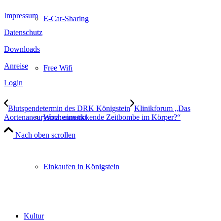
Impressum
E-Car-Sharing
Datenschutz
Downloads
Anreise
Free Wifi
Login
Blutspendetermin des DRK Königstein
Klinikforum „Das
Aortenaneurysma: eine tickende Zeitbombe im Körper?“
Wochenmarkt
Nach oben scrollen
Einkaufen in Königstein
Kultur