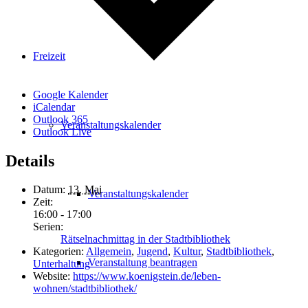
Freizeit
Google Kalender
iCalendar
Outlook 365
Veranstaltungskalender
Outlook Live
Details
Datum:
13. Mai
Veranstaltungskalender
Zeit:
16:00 - 17:00
Serien:
Rätselnachmittag in der Stadtbibliothek
Kategorien:
Allgemein
,
Jugend
,
Kultur
,
Stadtbibliothek
,
Veranstaltung beantragen
Unterhaltung
Website:
https://www.koenigstein.de/leben-
wohnen/stadtbibliothek/