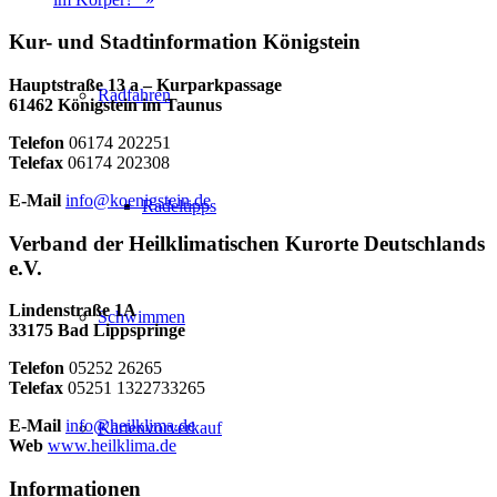
Kur- und Stadtinformation Königstein
Hauptstraße 13 a – Kurparkpassage
Radfahren
61462 Königstein im Taunus
Telefon
06174 202251
Telefax
06174 202308
E-Mail
info@koenigstein.de
Radeltipps
Verband der Heilklimatischen Kurorte Deutschlands
e.V.
Lindenstraße 1A
Schwimmen
33175 Bad Lippspringe
Telefon
05252 26265
Telefax
05251 1322733265
E-Mail
info@heilklima.de
Kartenvorverkauf
Web
www.heilklima.de
Informationen