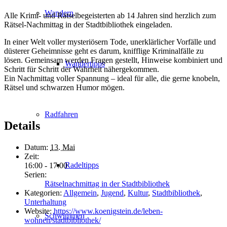
Wandern
Alle Krimi- und Rätselbegeisterten ab 14 Jahren sind herzlich zum
Rätsel-Nachmittag in der Stadtbibliothek eingeladen.
In einer Welt voller mysteriösern Tode, unerklärlicher Vorfälle und
düsterer Geheimnisse geht es darum, knifflige Kriminalfälle zu
lösen. Gemeinsam werden Fragen gestellt, Hinweise kombiniert und
Wandertipps
Schritt für Schritt der Wahrheit nähergekommen.
Ein Nachmittag voller Spannung – ideal für alle, die gerne knobeln,
Rätsel und schwarzen Humor mögen.
Radfahren
Details
Datum:
13. Mai
Zeit:
Radeltipps
16:00 - 17:00
Serien:
Rätselnachmittag in der Stadtbibliothek
Kategorien:
Allgemein
,
Jugend
,
Kultur
,
Stadtbibliothek
,
Unterhaltung
Website:
https://www.koenigstein.de/leben-
Schwimmen
wohnen/stadtbibliothek/