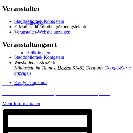
Veranstalter
Stadtbibliothek Königstein
Kurwege
E-Mail
stadtbibliothek@koenigstein.de
Veranstalter-Website anzeigen
Veranstaltungsort
Heilklimaten
Stadtbibliothek Königstein
Wiesbadener Straße 6
Königstein im Taunus
,
Hessen
61462
Germany
Google-Karte
anzeigen
Kur & Tourismus
Inhalt entsperren
Erforderlichen Service akzeptieren und Inhalte entsperren
Mehr Informationen
Kur in Königstein