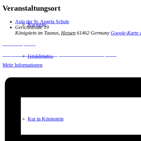
Veranstaltungsort
Aula der St. Angela Schule
Kurwege
Gerichtstraße 19
Königstein im Taunus
,
Hessen
61462
Germany
Google-Karte 
Inhalt entsperren
Erforderlichen Service akzeptieren und Inhalte entsperren
Heilklimaten
Mehr Informationen
Kur & Tourismus
Kur in Königstein