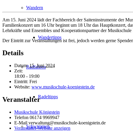
Wandern
Am 15. Juni 2024 lädt der Fachbereich der Saiteninstrumente der Mu
Familienkonzert um 16 Uhr beginnt um 18 Uhr das Hauptkonzert, das e
Lehrkräfte und Ensembles und Kooperationspartner der Musikschule 
Wandertipps
Der Eintritt zur Veranstaltungen ist frei, jedoch werden gerne Spend
Details
Datum:
15. Juni 2024
Radfahren
Zeit:
18:00 - 19:00
Eintritt:
Frei
Website:
www.musikschule-koenigstein.de
Radeltipps
Veranstalter
Musikschule Königstein
Telefon
06174 9969947
E-Mail
verwaltung@musikschule-koenigstein.de
Schwimmen
Veranstalter-Website anzeigen