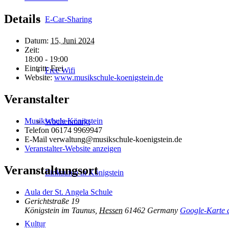
Details
E-Car-Sharing
Datum:
15. Juni 2024
Zeit:
18:00 - 19:00
Eintritt:
Frei
Free Wifi
Website:
www.musikschule-koenigstein.de
Veranstalter
Musikschule Königstein
Wochenmarkt
Telefon
06174 9969947
E-Mail
verwaltung@musikschule-koenigstein.de
Veranstalter-Website anzeigen
Veranstaltungsort
Einkaufen in Königstein
Aula der St. Angela Schule
Gerichtstraße 19
Königstein im Taunus
,
Hessen
61462
Germany
Google-Karte 
Kultur
Inhalt entsperren