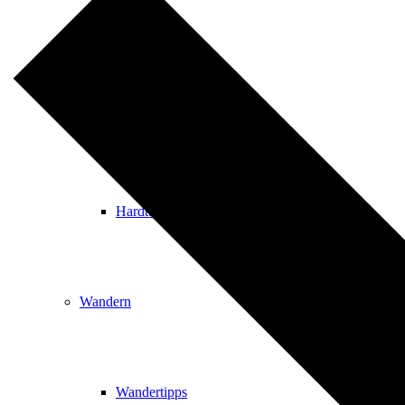
Events
Ausflugsziele
Hardtbergturm
Wandern
Wandertipps