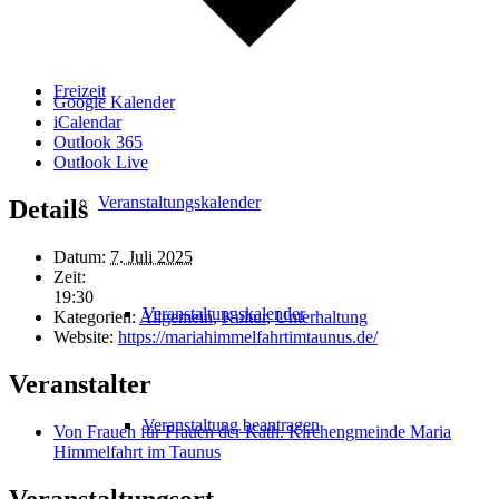
Freizeit
Google Kalender
iCalendar
Outlook 365
Outlook Live
Veranstaltungskalender
Details
Datum:
7. Juli 2025
Zeit:
19:30
Veranstaltungskalender
Kategorien:
Allgemein
,
Kultur
,
Unterhaltung
Website:
https://mariahimmelfahrtimtaunus.de/
Veranstalter
Veranstaltung beantragen
Von Frauen für Frauen der Kath. Kirchengmeinde Maria
Himmelfahrt im Taunus
Veranstaltungsort