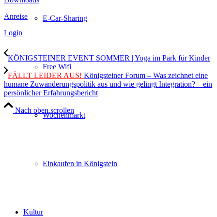
Anreise
E-Car-Sharing
Login
KÖNIGSTEINER EVENT SOMMER | Yoga im Park für Kinder
Free Wifi
FÄLLT LEIDER AUS!
Königsteiner Forum – Was zeichnet eine
humane Zuwanderungspolitik aus und wie gelingt Integration? – ein
persönlicher Erfahrungsbericht
Nach oben scrollen
Wochenmarkt
Einkaufen in Königstein
Kultur