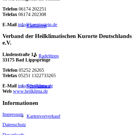
Telefon
06174 202251
Telefax
06174 202308
E-Mail
info@koenigstein.de
Radfahren
Verband der Heilklimatischen Kurorte Deutschlands
e.V.
Lindenstraße 1A
Radeltipps
33175 Bad Lippspringe
Telefon
05252 26265
Telefax
05251 1322733265
E-Mail
info@heilklima.de
Schwimmen
Web
www.heilklima.de
Informationen
Impressum
Kartenvorverkauf
Datenschutz
Downloads