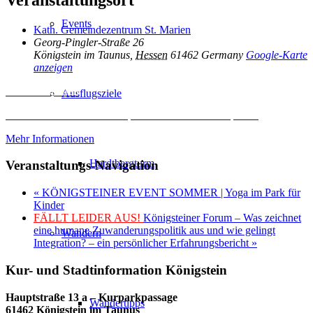
Events
Kath. Gemeindezentrum St. Marien
Georg-Pingler-Straße 26
Königstein im Taunus
,
Hessen
61462
Germany
Google-Karte
anzeigen
Inhalt entsperren
Ausflugsziele
Erforderlichen Service akzeptieren und Inhalte entsperren
Mehr Informationen
Hardtbergturm
Veranstaltungs-Navigation
«
KÖNIGSTEINER EVENT SOMMER | Yoga im Park für
Kinder
FÄLLT LEIDER AUS!
Königsteiner Forum – Was zeichnet
eine humane Zuwanderungspolitik aus und wie gelingt
Wandern
Integration? – ein persönlicher Erfahrungsbericht
»
Kur- und Stadtinformation Königstein
Hauptstraße 13 a – Kurparkpassage
Wandertipps
61462 Königstein im Taunus