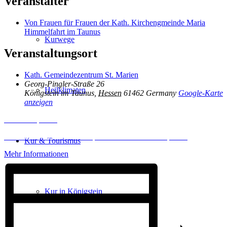
Veranstalter
Von Frauen für Frauen der Kath. Kirchengmeinde Maria
Himmelfahrt im Taunus
Kurwege
Veranstaltungsort
Kath. Gemeindezentrum St. Marien
Georg-Pingler-Straße 26
Heilklimaten
Königstein im Taunus
,
Hessen
61462
Germany
Google-Karte
anzeigen
Inhalt entsperren
Erforderlichen Service akzeptieren und Inhalte entsperren
Kur & Tourismus
Mehr Informationen
Kur in Königstein