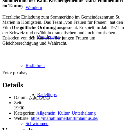
Sommerkino der Kath. Kirchengemeinde Maria Himmelfahrt
im Taunus
Wandern
Herzliche Einladung zum Sommerkino im Gemeindezentrum St.
Marien in Königstein. Das Team „von Frauen für Frauen“ hat den
Film
Die göttliche Ordnung
ausgesucht. Er spielt im Jahr 1971 in
der Schweiz und erzählt in dramatischen und auch komischen
Wandertipps
Episoden von den Kämpfen der jungen Frauen um
Gleichberechtigung und Wahlrecht.
Radfahren
Foto: pixabay
Details
Radeltipps
Datum:
7. Juli 2025
Zeit:
19:30
Kategorien:
Allgemein
,
Kultur
,
Unterhaltung
Website:
https://mariahimmelfahrtimtaunus.de/
Schwimmen