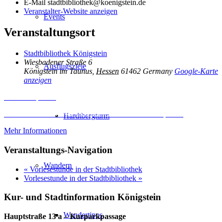
E-Mail
stadtbibliothek@koenigstein.de
Veranstalter-Website anzeigen
Events
Veranstaltungsort
Stadtbibliothek Königstein
Wiesbadener Straße 6
Ausflugsziele
Königstein im Taunus
,
Hessen
61462
Germany
Google-Karte
anzeigen
Inhalt entsperren
Erforderlichen Service akzeptieren und Inhalte entsperren
Hardtbergturm
Mehr Informationen
Veranstaltungs-Navigation
Wandern
«
Vorlesestunde in der Stadtbibliothek
Vorlesestunde in der Stadtbibliothek
»
Kur- und Stadtinformation Königstein
Wandertipps
Hauptstraße 13 a – Kurparkpassage