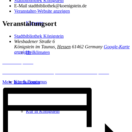
Stadtbibliothek Königstein
E-Mail
stadtbibliothek@koenigstein.de
Veranstalter-Website anzeigen
Veranstaltungsort
Kurwege
Stadtbibliothek Königstein
Wiesbadener Straße 6
Königstein im Taunus
,
Hessen
61462
Germany
Google-Karte
anzeigen
Heilklimaten
Inhalt entsperren
Erforderlichen Service akzeptieren und Inhalte entsperren
Kur & Tourismus
Mehr Informationen
Kur in Königstein