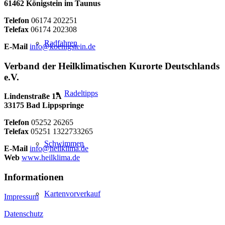
61462 Königstein im Taunus
Telefon
06174 202251
Telefax
06174 202308
Radfahren
E-Mail
info@koenigstein.de
Verband der Heilklimatischen Kurorte Deutschlands
e.V.
Radeltipps
Lindenstraße 1A
33175 Bad Lippspringe
Telefon
05252 26265
Telefax
05251 1322733265
Schwimmen
E-Mail
info@heilklima.de
Web
www.heilklima.de
Informationen
Kartenvorverkauf
Impressum
Datenschutz