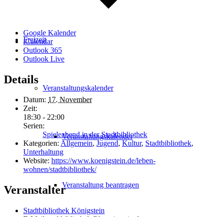
Google Kalender
Freizeit
iCalendar
Outlook 365
Outlook Live
Details
Veranstaltungskalender
Datum:
17. November
Zeit:
18:30 - 22:00
Serien:
Spieleabend in der Stadtbibliothek
Veranstaltungskalender
Kategorien:
Allgemein
,
Jugend
,
Kultur
,
Stadtbibliothek
,
Unterhaltung
Website:
https://www.koenigstein.de/leben-
wohnen/stadtbibliothek/
Veranstaltung beantragen
Veranstalter
Stadtbibliothek Königstein