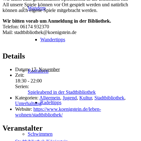
All unsere Spiele können vor Ort gespielt werden und natürlich
Wandern
können auch eigene Spiele mitgebracht werden.
Wir bitten vorab um Anmeldung in der Bibliothek.
Telefon: 06174 932370
Mail: stadtbibliothek@koenigstein.de
Wandertipps
Details
Datum:
17. November
Radfahren
Zeit:
18:30 - 22:00
Serien:
Spieleabend in der Stadtbibliothek
Kategorien:
Allgemein
,
Jugend
,
Kultur
,
Stadtbibliothek
,
Radeltipps
Unterhaltung
Website:
https://www.koenigstein.de/leben-
wohnen/stadtbibliothek/
Veranstalter
Schwimmen