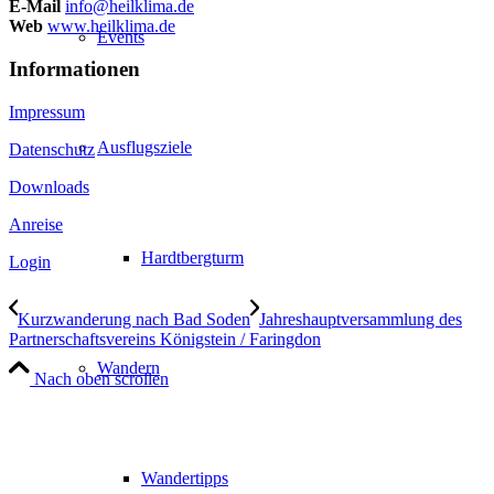
E-Mail
info@heilklima.de
Web
www.heilklima.de
Events
Informationen
Impressum
Ausflugsziele
Datenschutz
Downloads
Anreise
Hardtbergturm
Login
Kurzwanderung nach Bad Soden
Jahreshauptversammlung des
Partnerschaftsvereins Königstein / Faringdon
Wandern
Nach oben scrollen
Wandertipps