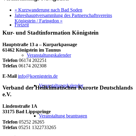
«
Kurzwanderung nach Bad Soden
Jahreshauptversammlung des Partnerschaftsvereins
Königstein / Faringdon
»
Freizeit
Kur- und Stadtinformation Königstein
Hauptstraße 13 a – Kurparkpassage
61462 Königstein im Taunus
Veranstaltungskalender
Telefon
06174 202251
Telefax
06174 202308
E-Mail
info@koenigstein.de
Veranstaltungskalender
Verband der Heilklimatischen Kurorte Deutschlands
e.V.
Lindenstraße 1A
33175 Bad Lippspringe
Veranstaltung beantragen
Telefon
05252 26265
Telefax
05251 1322733265