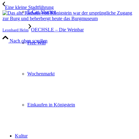
Eine kleine Stadtführung
E-Car-Sharing
OECHSLE – Die Weinbar
Leonhard Helm
Nach oben scrollen
Free Wifi
Wochenmarkt
Einkaufen in Königstein
Kultur