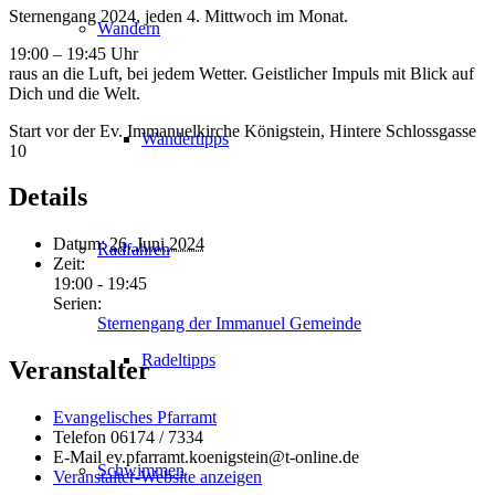
Sternengang 2024, jeden 4. Mittwoch im Monat.
Wandern
19:00 – 19:45 Uhr
raus an die Luft, bei jedem Wetter. Geistlicher Impuls mit Blick auf
Dich und die Welt.
Start vor der Ev. Immanuelkirche Königstein, Hintere Schlossgasse
Wandertipps
10
Details
Datum:
26. Juni 2024
Radfahren
Zeit:
19:00 - 19:45
Serien:
Sternengang der Immanuel Gemeinde
Radeltipps
Veranstalter
Evangelisches Pfarramt
Telefon
06174 / 7334
E-Mail
ev.pfarramt.koenigstein@t-online.de
Schwimmen
Veranstalter-Website anzeigen