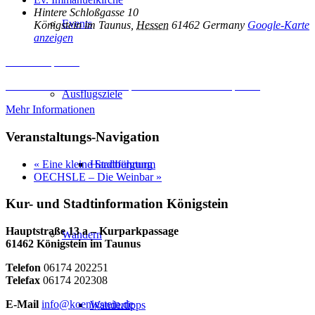
Hintere Schloßgasse 10
Events
Königstein im Taunus
,
Hessen
61462
Germany
Google-Karte
anzeigen
Inhalt entsperren
Erforderlichen Service akzeptieren und Inhalte entsperren
Ausflugsziele
Mehr Informationen
Veranstaltungs-Navigation
«
Eine kleine Stadtführung
Hardtbergturm
OECHSLE – Die Weinbar
»
Kur- und Stadtinformation Königstein
Hauptstraße 13 a – Kurparkpassage
Wandern
61462 Königstein im Taunus
Telefon
06174 202251
Telefax
06174 202308
E-Mail
info@koenigstein.de
Wandertipps