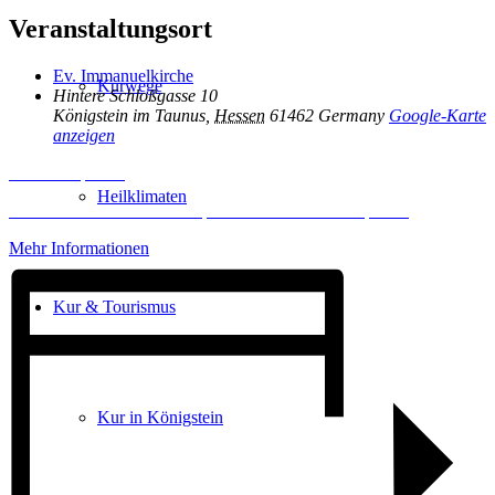
Veranstaltungsort
Ev. Immanuelkirche
Kurwege
Hintere Schloßgasse 10
Königstein im Taunus
,
Hessen
61462
Germany
Google-Karte
anzeigen
Inhalt entsperren
Heilklimaten
Erforderlichen Service akzeptieren und Inhalte entsperren
Mehr Informationen
Kur & Tourismus
Kur in Königstein