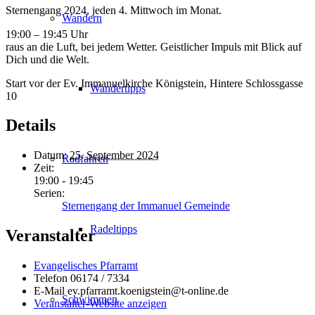
Sternengang 2024, jeden 4. Mittwoch im Monat.
Wandern
19:00 – 19:45 Uhr
raus an die Luft, bei jedem Wetter. Geistlicher Impuls mit Blick auf
Dich und die Welt.
Start vor der Ev. Immanuelkirche Königstein, Hintere Schlossgasse
Wandertipps
10
Details
Datum:
25. September 2024
Radfahren
Zeit:
19:00 - 19:45
Serien:
Sternengang der Immanuel Gemeinde
Radeltipps
Veranstalter
Evangelisches Pfarramt
Telefon
06174 / 7334
E-Mail
ev.pfarramt.koenigstein@t-online.de
Schwimmen
Veranstalter-Website anzeigen