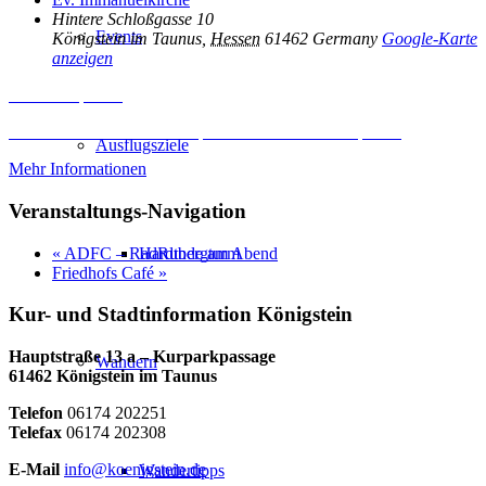
Hintere Schloßgasse 10
Events
Königstein im Taunus
,
Hessen
61462
Germany
Google-Karte
anzeigen
Inhalt entsperren
Erforderlichen Service akzeptieren und Inhalte entsperren
Ausflugsziele
Mehr Informationen
Veranstaltungs-Navigation
«
ADFC – RadRunde am Abend
Hardtbergturm
Friedhofs Café
»
Kur- und Stadtinformation Königstein
Hauptstraße 13 a – Kurparkpassage
Wandern
61462 Königstein im Taunus
Telefon
06174 202251
Telefax
06174 202308
E-Mail
info@koenigstein.de
Wandertipps