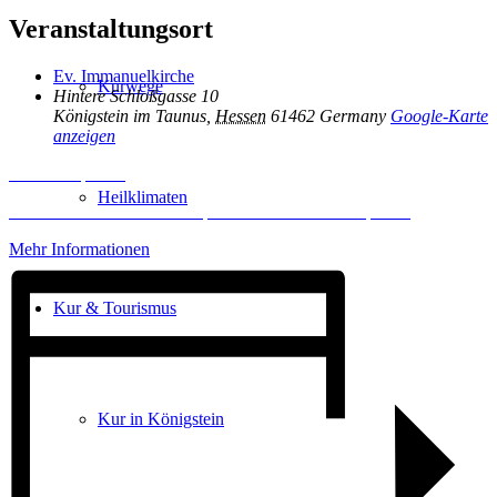
Veranstaltungsort
Ev. Immanuelkirche
Kurwege
Hintere Schloßgasse 10
Königstein im Taunus
,
Hessen
61462
Germany
Google-Karte
anzeigen
Inhalt entsperren
Heilklimaten
Erforderlichen Service akzeptieren und Inhalte entsperren
Mehr Informationen
Kur & Tourismus
Kur in Königstein