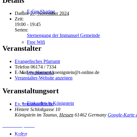
Details
E-Car-Sharing
Datum:
27. November 2024
Zeit:
19:00 - 19:45
Serien:
Sternengang der Immanuel Gemeinde
Free Wifi
Veranstalter
Evangelisches Pfarramt
Telefon
06174 / 7334
E-Mail
ev.pfarramt.koenigstein@t-online.de
Wochenmarkt
Veranstalter-Website anzeigen
Veranstaltungsort
Einkaufen in Königstein
Ev. Immanuelkirche
Hintere Schloßgasse 10
Königstein im Taunus
,
Hessen
61462
Germany
Google-Karte 
Inhalt entsperren
Kultur
Erforderlichen Service akzeptieren und Inhalte entsperren