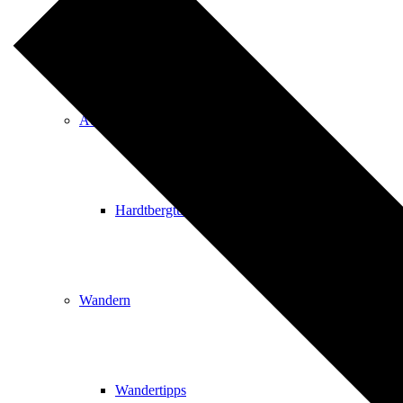
Events
Ausflugsziele
Hardtbergturm
Wandern
Wandertipps