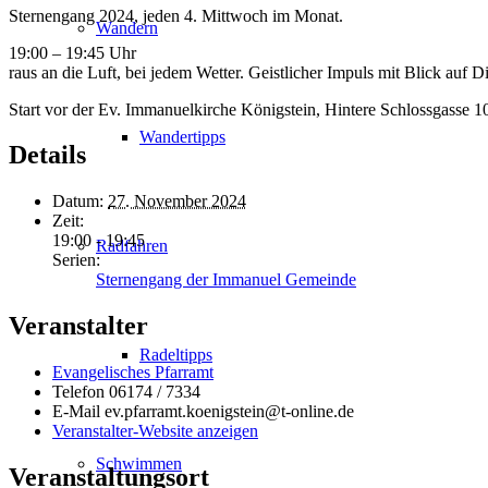
Sternengang 2024, jeden 4. Mittwoch im Monat.
Wandern
19:00 – 19:45 Uhr
raus an die Luft, bei jedem Wetter. Geistlicher Impuls mit Blick auf D
Start vor der Ev. Immanuelkirche Königstein, Hintere Schlossgasse 1
Wandertipps
Details
Datum:
27. November 2024
Zeit:
19:00 - 19:45
Radfahren
Serien:
Sternengang der Immanuel Gemeinde
Veranstalter
Radeltipps
Evangelisches Pfarramt
Telefon
06174 / 7334
E-Mail
ev.pfarramt.koenigstein@t-online.de
Veranstalter-Website anzeigen
Schwimmen
Veranstaltungsort