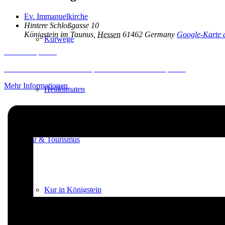
Ev. Immanuelkirche
Hintere Schloßgasse 10
Königstein im Taunus
,
Hessen
61462
Germany
Google-Karte 
Kurwege
Inhalt entsperren
Erforderlichen Service akzeptieren und Inhalte entsperren
Mehr Informationen
Heilklimaten
Kur & Tourismus
Kur in Königstein