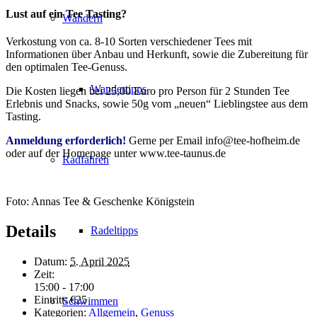
Lust auf ein Tee Tasting?
Wandern
Verkostung von ca. 8-10 Sorten verschiedener Tees mit
Informationen über Anbau und Herkunft, sowie die Zubereitung für
den optimalen Tee-Genuss.
Wandertipps
Die Kosten liegen bei 25,00 Euro pro Person für 2 Stunden Tee
Erlebnis und Snacks, sowie 50g vom „neuen“ Lieblingstee aus dem
Tasting.
Anmeldung erforderlich!
Gerne per Email info@tee-hofheim.de
oder auf der Homepage unter www.tee-taunus.de
Radfahren
Foto: Annas Tee & Geschenke Königstein
Details
Radeltipps
Datum:
5. April 2025
Zeit:
15:00 - 17:00
Eintritt:
€25
Schwimmen
Kategorien:
Allgemein
,
Genuss