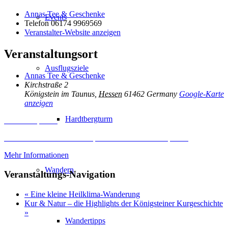
Annas Tee & Geschenke
Events
Telefon
06174 9969569
Veranstalter-Website anzeigen
Veranstaltungsort
Ausflugsziele
Annas Tee & Geschenke
Kirchstraße 2
Königstein im Taunus
,
Hessen
61462
Germany
Google-Karte
anzeigen
Hardtbergturm
Inhalt entsperren
Erforderlichen Service akzeptieren und Inhalte entsperren
Mehr Informationen
Wandern
Veranstaltungs-Navigation
«
Eine kleine Heilklima-Wanderung
Kur & Natur – die Highlights der Königsteiner Kurgeschichte
»
Wandertipps