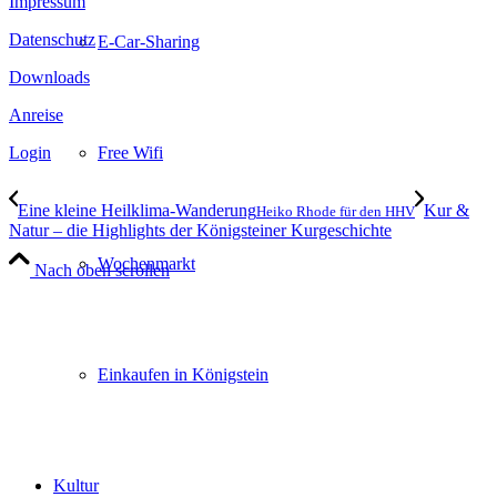
Impressum
Datenschutz
E-Car-Sharing
Downloads
Anreise
Free Wifi
Login
Eine kleine Heilklima-Wanderung
Kur &
Heiko Rhode für den HHV
Natur – die Highlights der Königsteiner Kurgeschichte
Wochenmarkt
Nach oben scrollen
Einkaufen in Königstein
Kultur