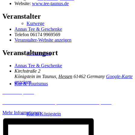
Website:
www.tee-taunus.de
Veranstalter
Kurwege
Annas Tee & Geschenke
Telefon
06174 9969569
Veranstalter-Website anzeigen
Veranstaltungsort
Heilklimaten
Annas Tee & Geschenke
Kirchstraße 2
Königstein im Taunus
,
Hessen
61462
Germany
Google-Karte
anzeigen
Kur & Tourismus
Inhalt entsperren
Erforderlichen Service akzeptieren und Inhalte entsperren
Mehr Informationen
Kur in Königstein