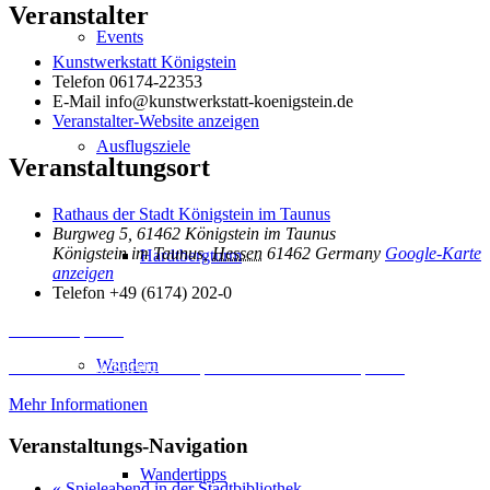
Veranstalter
Events
Kunstwerkstatt Königstein
Telefon
06174-22353
E-Mail
info@kunstwerkstatt-koenigstein.de
Veranstalter-Website anzeigen
Ausflugsziele
Veranstaltungsort
Rathaus der Stadt Königstein im Taunus
Burgweg 5, 61462 Königstein im Taunus
Königstein im Taunus
,
Hessen
61462
Germany
Google-Karte
Hardtbergturm
anzeigen
Telefon
+49 (6174) 202-0
Inhalt entsperren
Wandern
Erforderlichen Service akzeptieren und Inhalte entsperren
Mehr Informationen
Veranstaltungs-Navigation
Wandertipps
«
Spieleabend in der Stadtbibliothek