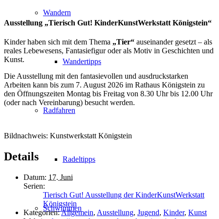
Wandern
Ausstellung „Tierisch Gut! KinderKunstWerkstatt Königstein“
Kinder haben sich mit dem Thema
„Tier“
auseinander gesetzt – als
reales Lebewesens, Fantasiefigur oder als Motiv in Geschichten und
Kunst.
Wandertipps
Die Ausstellung mit den fantasievollen und ausdruckstarken
Arbeiten kann bis zum 7. August 2026 im Rathaus Königstein zu
den Öffnungszeiten Montag bis Freitag von 8.30 Uhr bis 12.00 Uhr
(oder nach Vereinbarung) besucht werden.
Radfahren
Bildnachweis: Kunstwerkstatt Königstein
Details
Radeltipps
Datum:
17. Juni
Serien:
Tierisch Gut! Ausstellung der KinderKunstWerkstatt
Königstein
Schwimmen
Kategorien:
Allgemein
,
Ausstellung
,
Jugend
,
Kinder
,
Kunst