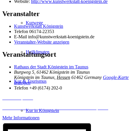
Website:
http://www.kunstwerkstatt-koenigstein.de
Veranstalter
Kurwege
Kunstwerkstatt Königstein
Telefon
06174-22353
E-Mail
info@kunstwerkstatt-koenigstein.de
Veranstalter-Website anzeigen
Heilklimaten
Veranstaltungsort
Rathaus der Stadt Königstein im Taunus
Burgweg 5, 61462 Königstein im Taunus
Königstein im Taunus
,
Hessen
61462
Germany
Google-Karte
Kur & Tourismus
anzeigen
Telefon
+49 (6174) 202-0
Inhalt entsperren
Erforderlichen Service akzeptieren und Inhalte entsperren
Kur in Königstein
Mehr Informationen