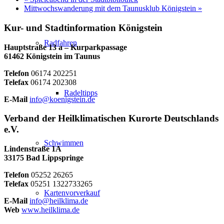
Mittwochswanderung mit dem Taunusklub Königstein
»
Kur- und Stadtinformation Königstein
Radfahren
Hauptstraße 13 a – Kurparkpassage
61462 Königstein im Taunus
Telefon
06174 202251
Telefax
06174 202308
Radeltipps
E-Mail
info@koenigstein.de
Verband der Heilklimatischen Kurorte Deutschlands
e.V.
Schwimmen
Lindenstraße 1A
33175 Bad Lippspringe
Telefon
05252 26265
Telefax
05251 1322733265
Kartenvorverkauf
E-Mail
info@heilklima.de
Web
www.heilklima.de