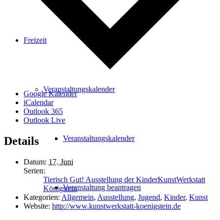
Freizeit
Veranstaltungskalender
Google Kalender
iCalendar
Outlook 365
Outlook Live
Veranstaltungskalender
Details
Datum:
17. Juni
Serien:
Tierisch Gut! Ausstellung der KinderKunstWerkstatt
Veranstaltung beantragen
Königstein
Kategorien:
Allgemein
,
Ausstellung
,
Jugend
,
Kinder
,
Kunst
Website:
http://www.kunstwerkstatt-koenigstein.de