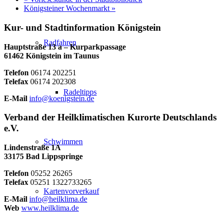
Königsteiner Wochenmarkt
»
Kur- und Stadtinformation Königstein
Radfahren
Hauptstraße 13 a – Kurparkpassage
61462 Königstein im Taunus
Telefon
06174 202251
Telefax
06174 202308
Radeltipps
E-Mail
info@koenigstein.de
Verband der Heilklimatischen Kurorte Deutschlands
e.V.
Schwimmen
Lindenstraße 1A
33175 Bad Lippspringe
Telefon
05252 26265
Telefax
05251 1322733265
Kartenvorverkauf
E-Mail
info@heilklima.de
Web
www.heilklima.de