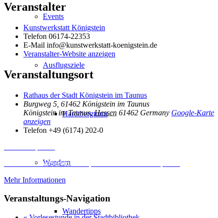
Veranstalter
Events
Kunstwerkstatt Königstein
Telefon
06174-22353
E-Mail
info@kunstwerkstatt-koenigstein.de
Veranstalter-Website anzeigen
Ausflugsziele
Veranstaltungsort
Rathaus der Stadt Königstein im Taunus
Burgweg 5, 61462 Königstein im Taunus
Königstein im Taunus
,
Hessen
61462
Germany
Google-Karte
Hardtbergturm
anzeigen
Telefon
+49 (6174) 202-0
Inhalt entsperren
Wandern
Erforderlichen Service akzeptieren und Inhalte entsperren
Mehr Informationen
Veranstaltungs-Navigation
Wandertipps
«
Vorlesestunde in der Stadtbibliothek