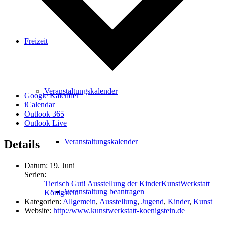
Freizeit
Veranstaltungskalender
Google Kalender
iCalendar
Outlook 365
Outlook Live
Veranstaltungskalender
Details
Datum:
19. Juni
Serien:
Tierisch Gut! Ausstellung der KinderKunstWerkstatt
Veranstaltung beantragen
Königstein
Kategorien:
Allgemein
,
Ausstellung
,
Jugend
,
Kinder
,
Kunst
Website:
http://www.kunstwerkstatt-koenigstein.de