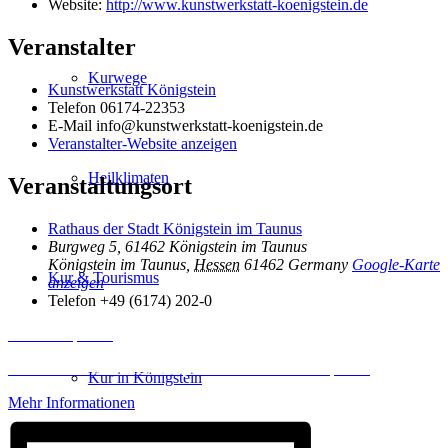
Website:
http://www.kunstwerkstatt-koenigstein.de
Veranstalter
Kurwege
Kunstwerkstatt Königstein
Telefon
06174-22353
E-Mail
info@kunstwerkstatt-koenigstein.de
Veranstalter-Website anzeigen
Heilklimaten
Veranstaltungsort
Rathaus der Stadt Königstein im Taunus
Burgweg 5, 61462 Königstein im Taunus
Königstein im Taunus
,
Hessen
61462
Germany
Google-Karte
Kur & Tourismus
anzeigen
Telefon
+49 (6174) 202-0
Inhalt entsperren
Erforderlichen Service akzeptieren und Inhalte entsperren
Kur in Königstein
Mehr Informationen