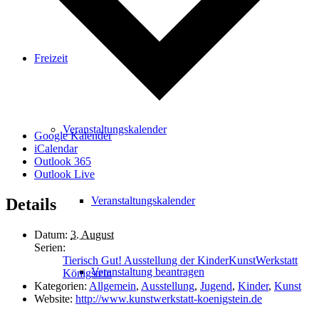
Freizeit
Veranstaltungskalender
Google Kalender
iCalendar
Outlook 365
Outlook Live
Veranstaltungskalender
Details
Datum:
3. August
Serien:
Tierisch Gut! Ausstellung der KinderKunstWerkstatt
Veranstaltung beantragen
Königstein
Kategorien:
Allgemein
,
Ausstellung
,
Jugend
,
Kinder
,
Kunst
Website:
http://www.kunstwerkstatt-koenigstein.de