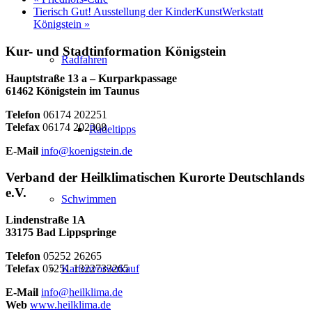
Tierisch Gut! Ausstellung der KinderKunstWerkstatt
Königstein
»
Kur- und Stadtinformation Königstein
Radfahren
Hauptstraße 13 a – Kurparkpassage
61462 Königstein im Taunus
Telefon
06174 202251
Telefax
06174 202308
Radeltipps
E-Mail
info@koenigstein.de
Verband der Heilklimatischen Kurorte Deutschlands
e.V.
Schwimmen
Lindenstraße 1A
33175 Bad Lippspringe
Telefon
05252 26265
Telefax
05251 1322733265
Kartenvorverkauf
E-Mail
info@heilklima.de
Web
www.heilklima.de