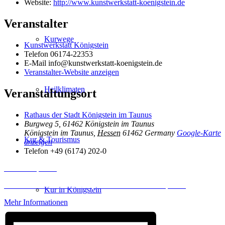
Website:
http://www.kunstwerkstatt-koenigstein.de
Veranstalter
Kurwege
Kunstwerkstatt Königstein
Telefon
06174-22353
E-Mail
info@kunstwerkstatt-koenigstein.de
Veranstalter-Website anzeigen
Heilklimaten
Veranstaltungsort
Rathaus der Stadt Königstein im Taunus
Burgweg 5, 61462 Königstein im Taunus
Königstein im Taunus
,
Hessen
61462
Germany
Google-Karte
Kur & Tourismus
anzeigen
Telefon
+49 (6174) 202-0
Inhalt entsperren
Erforderlichen Service akzeptieren und Inhalte entsperren
Kur in Königstein
Mehr Informationen