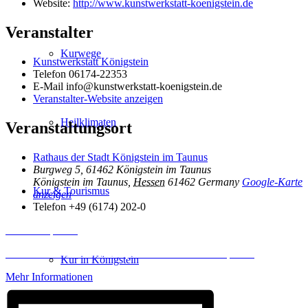
Website:
http://www.kunstwerkstatt-koenigstein.de
Veranstalter
Kurwege
Kunstwerkstatt Königstein
Telefon
06174-22353
E-Mail
info@kunstwerkstatt-koenigstein.de
Veranstalter-Website anzeigen
Heilklimaten
Veranstaltungsort
Rathaus der Stadt Königstein im Taunus
Burgweg 5, 61462 Königstein im Taunus
Königstein im Taunus
,
Hessen
61462
Germany
Google-Karte
Kur & Tourismus
anzeigen
Telefon
+49 (6174) 202-0
Inhalt entsperren
Erforderlichen Service akzeptieren und Inhalte entsperren
Kur in Königstein
Mehr Informationen