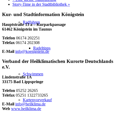
Story-Time in der Stadtbibliothek
»
Kur- und Stadtinformation Königstein
Radfahren
Hauptstraße 13 a – Kurparkpassage
61462 Königstein im Taunus
Telefon
06174 202251
Telefax
06174 202308
Radeltipps
E-Mail
info@koenigstein.de
Verband der Heilklimatischen Kurorte Deutschlands
e.V.
Schwimmen
Lindenstraße 1A
33175 Bad Lippspringe
Telefon
05252 26265
Telefax
05251 1322733265
Kartenvorverkauf
E-Mail
info@heilklima.de
Web
www.heilklima.de