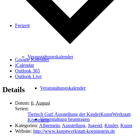
Freizeit
Veranstaltungskalender
Google Kalender
iCalendar
Outlook 365
Outlook Live
Veranstaltungskalender
Details
Datum:
6. August
Serien:
Tierisch Gut! Ausstellung der KinderKunstWerkstatt
Veranstaltung beantragen
Königstein
Kategorien:
Allgemein
,
Ausstellung
,
Jugend
,
Kinder
,
Kunst
Website:
http://www.kunstwerkstatt-koenigstein.de