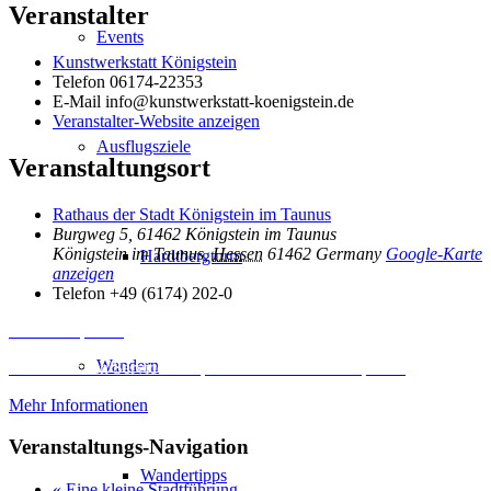
Veranstalter
Events
Kunstwerkstatt Königstein
Telefon
06174-22353
E-Mail
info@kunstwerkstatt-koenigstein.de
Veranstalter-Website anzeigen
Ausflugsziele
Veranstaltungsort
Rathaus der Stadt Königstein im Taunus
Burgweg 5, 61462 Königstein im Taunus
Königstein im Taunus
,
Hessen
61462
Germany
Google-Karte
Hardtbergturm
anzeigen
Telefon
+49 (6174) 202-0
Inhalt entsperren
Wandern
Erforderlichen Service akzeptieren und Inhalte entsperren
Mehr Informationen
Veranstaltungs-Navigation
Wandertipps
«
Eine kleine Stadtführung