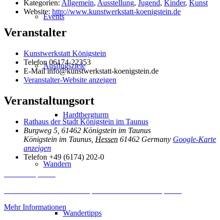
Kategorien:
Allgemein
,
Ausstellung
,
Jugend
,
Kinder
,
Kunst
Website:
http://www.kunstwerkstatt-koenigstein.de
Events
Veranstalter
Kunstwerkstatt Königstein
Telefon
06174-22353
Ausflugsziele
E-Mail
info@kunstwerkstatt-koenigstein.de
Veranstalter-Website anzeigen
Veranstaltungsort
Hardtbergturm
Rathaus der Stadt Königstein im Taunus
Burgweg 5, 61462 Königstein im Taunus
Königstein im Taunus
,
Hessen
61462
Germany
Google-Karte
anzeigen
Telefon
+49 (6174) 202-0
Wandern
Inhalt entsperren
Erforderlichen Service akzeptieren und Inhalte entsperren
Mehr Informationen
Wandertipps