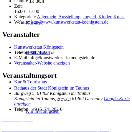
Datum:
12. Juni
Zeit:
16:00 - 17:00
Kategorien:
Allgemein
,
Ausstellung
,
Jugend
,
Kinder
,
Kunst
Website:
http://www.kunstwerkstatt-koenigstein.de
Kurwege
Veranstalter
Kunstwerkstatt Königstein
Telefon
06174-22353
Heilklimaten
E-Mail
info@kunstwerkstatt-koenigstein.de
Veranstalter-Website anzeigen
Veranstaltungsort
Kur & Tourismus
Rathaus der Stadt Königstein im Taunus
Burgweg 5, 61462 Königstein im Taunus
Königstein im Taunus
,
Hessen
61462
Germany
Google-Karte
anzeigen
Telefon
+49 (6174) 202-0
Kur in Königstein
Inhalt entsperren
Erforderlichen Service akzeptieren und Inhalte entsperren