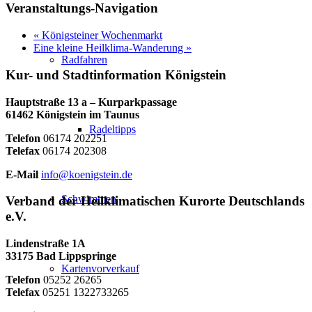
Veranstaltungs-Navigation
«
Königsteiner Wochenmarkt
Eine kleine Heilklima-Wanderung
»
Radfahren
Kur- und Stadtinformation Königstein
Hauptstraße 13 a – Kurparkpassage
61462 Königstein im Taunus
Radeltipps
Telefon
06174 202251
Telefax
06174 202308
E-Mail
info@koenigstein.de
Schwimmen
Verband der Heilklimatischen Kurorte Deutschlands
e.V.
Lindenstraße 1A
33175 Bad Lippspringe
Kartenvorverkauf
Telefon
05252 26265
Telefax
05251 1322733265