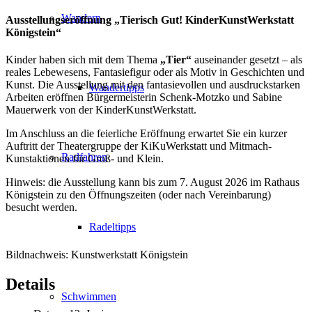
Wandern
Ausstellungseröffnung „Tierisch Gut! KinderKunstWerkstatt
Königstein“
Kinder haben sich mit dem Thema
„Tier“
auseinander gesetzt – als
reales Lebewesens, Fantasiefigur oder als Motiv in Geschichten und
Kunst. Die Ausstellung mit den fantasievollen und ausdruckstarken
Wandertipps
Arbeiten eröffnen Bürgermeisterin Schenk-Motzko und Sabine
Mauerwerk von der KinderKunstWerkstatt.
Im Anschluss an die feierliche Eröffnung erwartet Sie ein kurzer
Auftritt der Theatergruppe der KiKuWerkstatt und Mitmach-
Radfahren
Kunstaktionen für Groß- und Klein.
Hinweis: die Ausstellung kann bis zum 7. August 2026 im Rathaus
Königstein zu den Öffnungszeiten (oder nach Vereinbarung)
besucht werden.
Radeltipps
Bildnachweis: Kunstwerkstatt Königstein
Details
Schwimmen