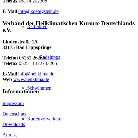
Telefax
06174 202308
E-Mail
info@koenigstein.de
Verband der Heilklimatischen Kurorte Deutschlands
Radfahren
e.V.
Lindenstraße 1A
33175 Bad Lippspringe
Radeltipps
Telefon
05252 26265
Telefax
05251 1322733265
E-Mail
info@heilklima.de
Web
www.heilklima.de
Schwimmen
Informationen
Impressum
Datenschutz
Kartenvorverkauf
Downloads
Anreise