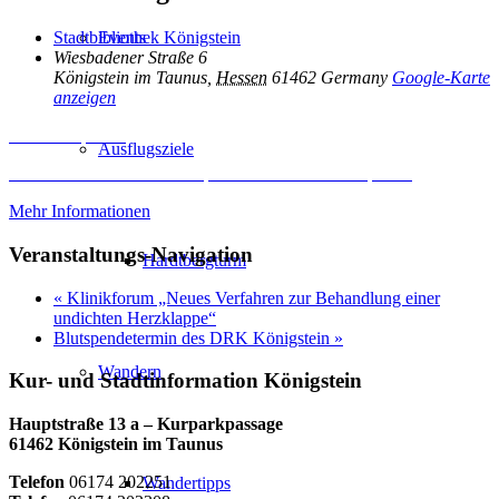
Events
Stadtbibliothek Königstein
Wiesbadener Straße 6
Königstein im Taunus
,
Hessen
61462
Germany
Google-Karte
anzeigen
Inhalt entsperren
Ausflugsziele
Erforderlichen Service akzeptieren und Inhalte entsperren
Mehr Informationen
Veranstaltungs-Navigation
Hardtbergturm
«
Klinikforum „Neues Verfahren zur Behandlung einer
undichten Herzklappe“
Blutspendetermin des DRK Königstein
»
Wandern
Kur- und Stadtinformation Königstein
Hauptstraße 13 a – Kurparkpassage
61462 Königstein im Taunus
Telefon
06174 202251
Wandertipps