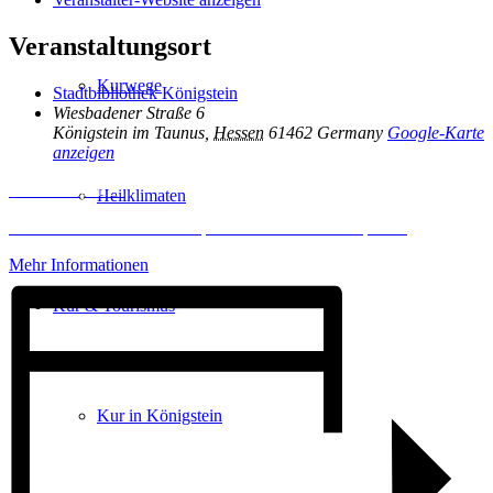
Veranstaltungsort
Kurwege
Stadtbibliothek Königstein
Wiesbadener Straße 6
Königstein im Taunus
,
Hessen
61462
Germany
Google-Karte
anzeigen
Inhalt entsperren
Heilklimaten
Erforderlichen Service akzeptieren und Inhalte entsperren
Mehr Informationen
Kur & Tourismus
Kur in Königstein