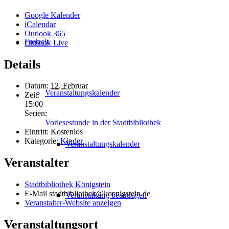
Google Kalender
iCalendar
Outlook 365
Freizeit
Outlook Live
Details
Datum:
12. Februar
Veranstaltungskalender
Zeit:
15:00
Serien:
Vorlesestunde in der Stadtbibliothek
Eintritt:
Kostenlos
Kategorie:
Kinder
Veranstaltungskalender
Veranstalter
Stadtbibliothek Königstein
E-Mail
stadtbibliothek@koenigstein.de
Veranstaltung beantragen
Veranstalter-Website anzeigen
Veranstaltungsort