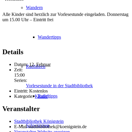
Wandern
Alle Kinder sind herzlich zur Vorlesestunde eingeladen. Donnerstag
um 15.00 Uhr – Eintritt frei
Wandertipps
Details
Datum:
12. Februar
Radfahren
Zeit:
15:00
Serien:
Vorlesestunde in der Stadtbibliothek
Eintritt:
Kostenlos
Radeltipps
Kategorie:
Kinder
Veranstalter
Stadtbibliothek Königstein
Schwimmen
E-Mail
stadtbibliothek@koenigstein.de
Veranstalter-Website anzeigen