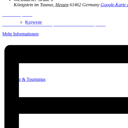
Königstein im Taunus
,
Hessen
61462
Germany
Google-Karte 
Inhalt entsperren
Kurwege
Erforderlichen Service akzeptieren und Inhalte entsperren
Mehr Informationen
Heilklimaten
Kur & Tourismus
Kur in Königstein