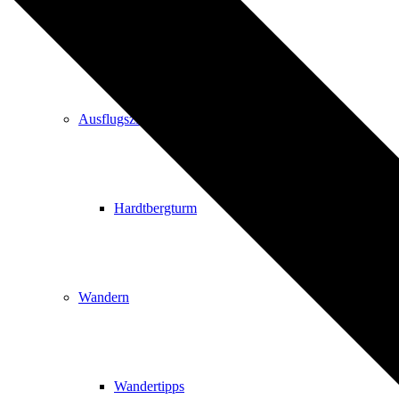
Events
Ausflugsziele
Hardtbergturm
Wandern
Wandertipps