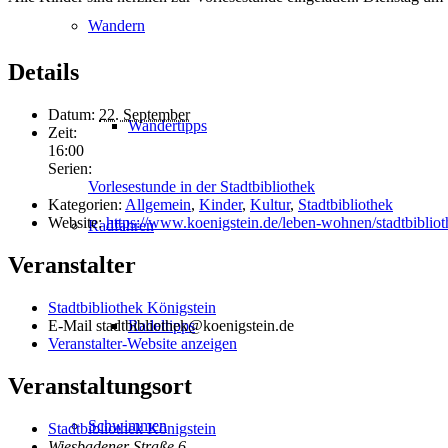
Wandern
Details
Datum:
22. September
Wandertipps
Zeit:
16:00
Serien:
Vorlesestunde in der Stadtbibliothek
Kategorien:
Allgemein
,
Kinder
,
Kultur
,
Stadtbibliothek
Website:
https://www.koenigstein.de/leben-wohnen/stadtbibliot
Radfahren
Veranstalter
Stadtbibliothek Königstein
Radeltipps
E-Mail
stadtbibliothek@koenigstein.de
Veranstalter-Website anzeigen
Veranstaltungsort
Schwimmen
Stadtbibliothek Königstein
Wiesbadener Straße 6