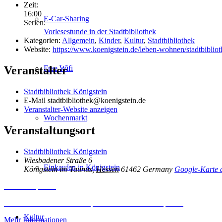
Zeit:
16:00
E-Car-Sharing
Serien:
Vorlesestunde in der Stadtbibliothek
Kategorien:
Allgemein
,
Kinder
,
Kultur
,
Stadtbibliothek
Website:
https://www.koenigstein.de/leben-wohnen/stadtbibliot
Veranstalter
Free Wifi
Stadtbibliothek Königstein
E-Mail
stadtbibliothek@koenigstein.de
Veranstalter-Website anzeigen
Wochenmarkt
Veranstaltungsort
Stadtbibliothek Königstein
Wiesbadener Straße 6
Einkaufen in Königstein
Königstein im Taunus
,
Hessen
61462
Germany
Google-Karte 
Inhalt entsperren
Erforderlichen Service akzeptieren und Inhalte entsperren
Kultur
Mehr Informationen