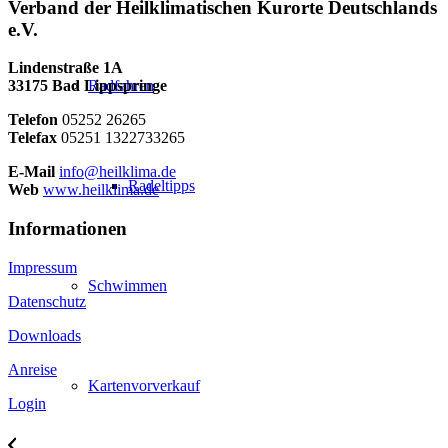
Verband der Heilklimatischen Kurorte Deutschlands
e.V.
Lindenstraße 1A
Radfahren
33175 Bad Lippspringe
Telefon
05252 26265
Telefax
05251 1322733265
E-Mail
info@heilklima.de
Radeltipps
Web
www.heilklima.de
Informationen
Impressum
Schwimmen
Datenschutz
Downloads
Anreise
Kartenvorverkauf
Login