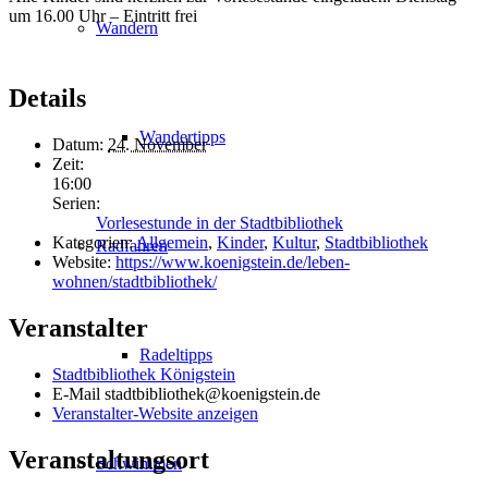
um 16.00 Uhr – Eintritt frei
Wandern
Details
Wandertipps
Datum:
24. November
Zeit:
16:00
Serien:
Vorlesestunde in der Stadtbibliothek
Kategorien:
Allgemein
,
Kinder
,
Kultur
,
Stadtbibliothek
Radfahren
Website:
https://www.koenigstein.de/leben-
wohnen/stadtbibliothek/
Veranstalter
Radeltipps
Stadtbibliothek Königstein
E-Mail
stadtbibliothek@koenigstein.de
Veranstalter-Website anzeigen
Veranstaltungsort
Schwimmen