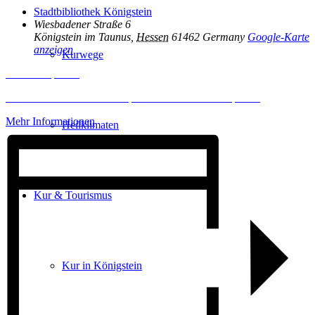
Stadtbibliothek Königstein
Wiesbadener Straße 6
Königstein im Taunus
,
Hessen
61462
Germany
Google-Karte
anzeigen
Kurwege
Inhalt entsperren
Erforderlichen Service akzeptieren und Inhalte entsperren
Mehr Informationen
Heilklimaten
Kur & Tourismus
Kur in Königstein