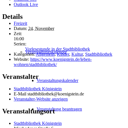
Outlook Live
Details
Freizeit
Datum:
24. November
Zeit:
16:00
Serien:
Vorlesestunde in der Stadtbibliothek
Veranstaltungskalender
Kategorien:
Allgemein
,
Kinder
,
Kultur
,
Stadtbibliothek
Website:
https://www.koenigstein.de/leben-
wohnen/stadtbibliothek/
Veranstalter
Veranstaltungskalender
Stadtbibliothek Königstein
E-Mail
stadtbibliothek@koenigstein.de
Veranstalter-Website anzeigen
Veranstaltung beantragen
Veranstaltungsort
Stadtbibliothek Königstein