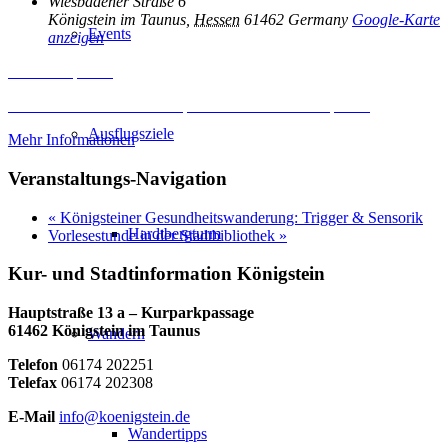
Wiesbadener Straße 6
Königstein im Taunus
,
Hessen
61462
Germany
Google-Karte
Events
anzeigen
Inhalt entsperren
Erforderlichen Service akzeptieren und Inhalte entsperren
Ausflugsziele
Mehr Informationen
Veranstaltungs-Navigation
«
Königsteiner Gesundheitswanderung: Trigger & Sensorik
Hardtbergturm
Vorlesestunde in der Stadtbibliothek
»
Kur- und Stadtinformation Königstein
Hauptstraße 13 a – Kurparkpassage
61462 Königstein im Taunus
Wandern
Telefon
06174 202251
Telefax
06174 202308
E-Mail
info@koenigstein.de
Wandertipps