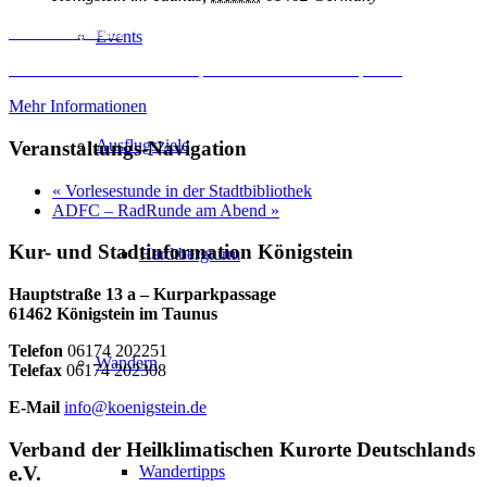
Inhalt entsperren
Events
Erforderlichen Service akzeptieren und Inhalte entsperren
Mehr Informationen
Ausflugsziele
Veranstaltungs-Navigation
«
Vorlesestunde in der Stadtbibliothek
ADFC – RadRunde am Abend
»
Kur- und Stadtinformation Königstein
Hardtbergturm
Hauptstraße 13 a – Kurparkpassage
61462 Königstein im Taunus
Telefon
06174 202251
Wandern
Telefax
06174 202308
E-Mail
info@koenigstein.de
Verband der Heilklimatischen Kurorte Deutschlands
e.V.
Wandertipps