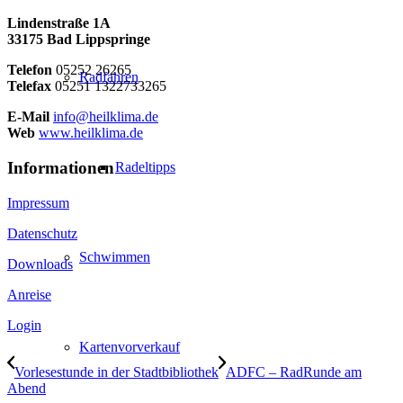
Lindenstraße 1A
33175 Bad Lippspringe
Telefon
05252 26265
Radfahren
Telefax
05251 1322733265
E-Mail
info@heilklima.de
Web
www.heilklima.de
Informationen
Radeltipps
Impressum
Datenschutz
Schwimmen
Downloads
Anreise
Login
Kartenvorverkauf
Vorlesestunde in der Stadtbibliothek
ADFC – RadRunde am
Abend