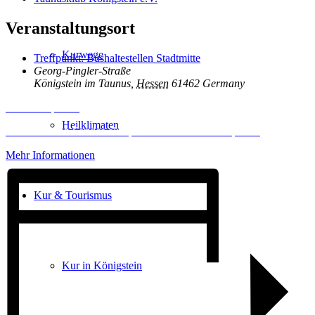
Veranstaltungsort
Kurwege
Treffpunkt: Bushaltestellen Stadtmitte
Georg-Pingler-Straße
Königstein im Taunus
,
Hessen
61462
Germany
Inhalt entsperren
Heilklimaten
Erforderlichen Service akzeptieren und Inhalte entsperren
Mehr Informationen
Kur & Tourismus
Kur in Königstein