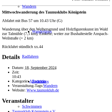
Wandern
Mittwochwanderung des Taunusklubs Königstein
Abfahrt mit Bus 57 um 10.43 Uhr (G)
Wanderung über den Weihersgrund und Holzfigurenkunst im Wald
Wandertipps
zur Talmühle (7,5 km), Einkehr; weiter zur Bushaltestelle Anspach-
Weilstraße (+ 2 km)
Rückfahrt stündlich xx.44
Details
Radfahren
Datum:
18. September 2024
Zeit:
10:43
Kategorie:
Allgemein
Radeltipps
Veranstaltung-Tags:
Wandern
Website:
Www.taunusklub.de
Veranstalter
Schwimmen
Taunusklub Königstein e.V.