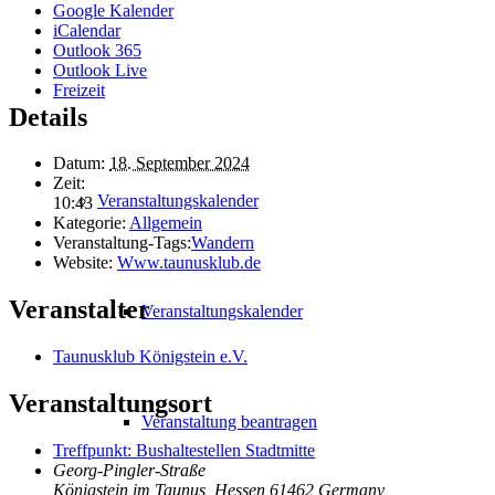
Google Kalender
iCalendar
Outlook 365
Outlook Live
Freizeit
Details
Datum:
18. September 2024
Zeit:
Veranstaltungskalender
10:43
Kategorie:
Allgemein
Veranstaltung-Tags:
Wandern
Website:
Www.taunusklub.de
Veranstalter
Veranstaltungskalender
Taunusklub Königstein e.V.
Veranstaltungsort
Veranstaltung beantragen
Treffpunkt: Bushaltestellen Stadtmitte
Georg-Pingler-Straße
Königstein im Taunus
,
Hessen
61462
Germany