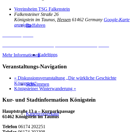
Vereinsheim TSG Falkenstein
Falkensteiner Straße 26
Königstein im Taunus
,
Hessen
61462
Germany
Google-Karte
anzeigen
Radfahren
Inhalt entsperren
Erforderlichen Service akzeptieren und Inhalte entsperren
Radeltipps
Mehr Informationen
Veranstaltungs-Navigation
«
Diskussionsveranstaltung „Die würkliche Geschichte
Königstein“
Schwimmen
Königsteiner Winterwanderung
»
Kur- und Stadtinformation Königstein
Hauptstraße 13 a – Kurparkpassage
Kartenvorverkauf
61462 Königstein im Taunus
Telefon
06174 202251
Telefax
06174 202308