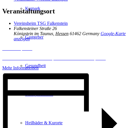
Kurpark
Veranstaltungsort
Vereinsheim TSG Falkenstein
Falkensteiner Straße 26
Königstein im Taunus
,
Hessen
61462
Germany
Google-Karte
Gastgeber
anzeigen
Inhalt entsperren
Erforderlichen Service akzeptieren und Inhalte entsperren
Gesundheit
Mehr Informationen
Stadtgeschichte
Heilbäder & Kurorte