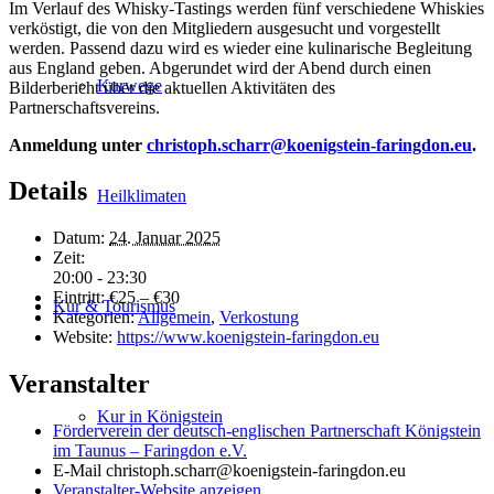
Im Verlauf des Whisky-Tastings werden fünf verschiedene Whiskies
verköstigt, die von den Mitgliedern ausgesucht und vorgestellt
werden. Passend dazu wird es wieder eine kulinarische Begleitung
aus England geben. Abgerundet wird der Abend durch einen
Kurwege
Bilderbericht über die aktuellen Aktivitäten des
Partnerschaftsvereins.
Anmeldung unter
christoph.scharr@koenigstein-faringdon.eu
.
Details
Heilklimaten
Datum:
24. Januar 2025
Zeit:
20:00 - 23:30
Eintritt:
€25 – €30
Kur & Tourismus
Kategorien:
Allgemein
,
Verkostung
Website:
https://www.koenigstein-faringdon.eu
Veranstalter
Kur in Königstein
Förderverein der deutsch-englischen Partnerschaft Königstein
im Taunus – Faringdon e.V.
E-Mail
christoph.scharr@koenigstein-faringdon.eu
Veranstalter-Website anzeigen