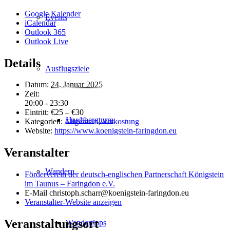
Google Kalender
Events
iCalendar
Outlook 365
Outlook Live
Details
Ausflugsziele
Datum:
24. Januar 2025
Zeit:
20:00 - 23:30
Eintritt:
€25 – €30
Hardtbergturm
Kategorien:
Allgemein
,
Verkostung
Website:
https://www.koenigstein-faringdon.eu
Veranstalter
Wandern
Förderverein der deutsch-englischen Partnerschaft Königstein
im Taunus – Faringdon e.V.
E-Mail
christoph.scharr@koenigstein-faringdon.eu
Veranstalter-Website anzeigen
Veranstaltungsort
Wandertipps