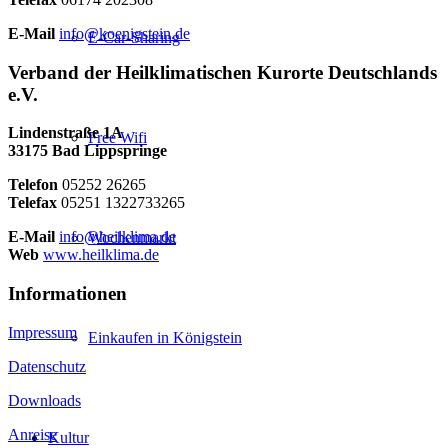
E-Mail
info@koenigstein.de
E-Car-Sharing
Verband der Heilklimatischen Kurorte Deutschlands
e.V.
Lindenstraße 1A
Free Wifi
33175 Bad Lippspringe
Telefon
05252 26265
Telefax
05251 1322733265
E-Mail
info@heilklima.de
Wochenmarkt
Web
www.heilklima.de
Informationen
Impressum
Einkaufen in Königstein
Datenschutz
Downloads
Anreise
Kultur