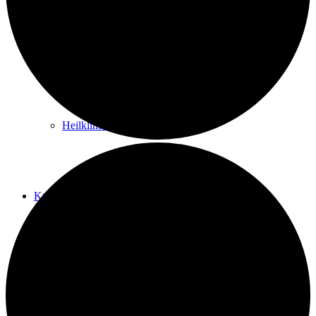
Kurwege
Heilklimaten
Kur & Tourismus
Kur in Königstein