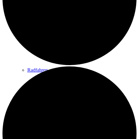
Wandern
Wandertipps
Radfahren
Radeltipps
Schwimmen