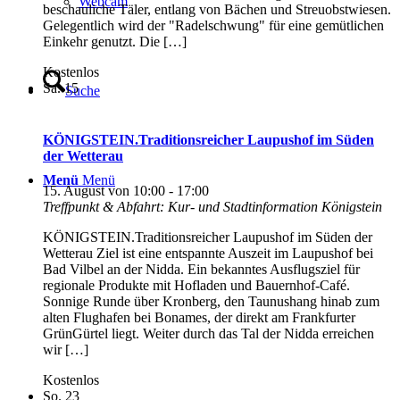
Webcam
beschauliche Täler, entlang von Bächen und Streuobstwiesen.
Gelegentlich wird der "Radelschwung" für eine gemütlichen
Einkehr genutzt. Die […]
Kostenlos
Sa.
15
Suche
KÖNIGSTEIN.Traditionsreicher Laupushof im Süden
der Wetterau
Menü
Menü
15. August von 10:00
-
17:00
Treffpunkt & Abfahrt: Kur- und Stadtinformation Königstein
KÖNIGSTEIN.Traditionsreicher Laupushof im Süden der
Wetterau Ziel ist eine entspannte Auszeit im Laupushof bei
Bad Vilbel an der Nidda. Ein bekanntes Ausflugsziel für
regionale Produkte mit Hofladen und Bauernhof-Café.
Sonnige Runde über Kronberg, den Taunushang hinab zum
alten Flughafen bei Bonames, der direkt am Frankfurter
GrünGürtel liegt. Weiter durch das Tal der Nidda erreichen
wir […]
Kostenlos
So.
23