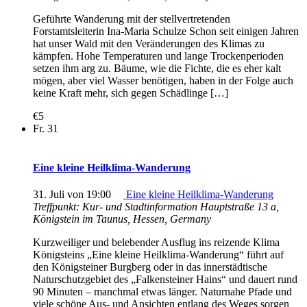
Geführte Wanderung mit der stellvertretenden
Forstamtsleiterin Ina-Maria Schulze Schon seit einigen Jahren
hat unser Wald mit den Veränderungen des Klimas zu
kämpfen. Hohe Temperaturen und lange Trockenperioden
setzen ihm arg zu. Bäume, wie die Fichte, die es eher kalt
mögen, aber viel Wasser benötigen, haben in der Folge auch
keine Kraft mehr, sich gegen Schädlinge […]
€5
Fr.
31
Eine kleine Heilklima-Wanderung
31. Juli von 19:00
Eine kleine Heilklima-Wanderung
Treffpunkt: Kur- und Stadtinformation
Hauptstraße 13 a,
Königstein im Taunus, Hessen, Germany
Kurzweiliger und belebender Ausflug ins reizende Klima
Königsteins „Eine kleine Heilklima-Wanderung“ führt auf
den Königsteiner Burgberg oder in das innerstädtische
Naturschutzgebiet des „Falkensteiner Hains“ und dauert rund
90 Minuten – manchmal etwas länger. Naturnahe Pfade und
viele schöne Aus- und Ansichten entlang des Weges sorgen