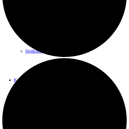
Kurwege
Heilklimaten
Kur & Tourismus
Kur in Königstein