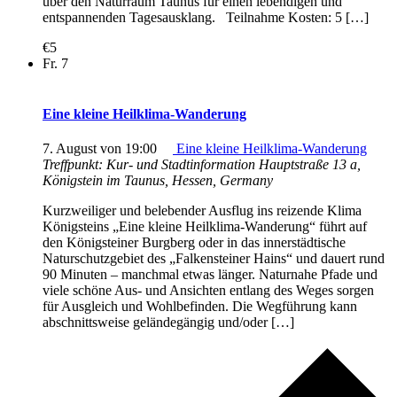
über den Naturraum Taunus für einen lebendigen und
entspannenden Tagesausklang. Teilnahme Kosten: 5 […]
€5
Fr.
7
Eine kleine Heilklima-Wanderung
7. August von 19:00
Eine kleine Heilklima-Wanderung
Treffpunkt: Kur- und Stadtinformation
Hauptstraße 13 a,
Königstein im Taunus, Hessen, Germany
Kurzweiliger und belebender Ausflug ins reizende Klima
Königsteins „Eine kleine Heilklima-Wanderung“ führt auf
den Königsteiner Burgberg oder in das innerstädtische
Naturschutzgebiet des „Falkensteiner Hains“ und dauert rund
90 Minuten – manchmal etwas länger. Naturnahe Pfade und
viele schöne Aus- und Ansichten entlang des Weges sorgen
für Ausgleich und Wohlbefinden. Die Wegführung kann
abschnittsweise geländegängig und/oder […]