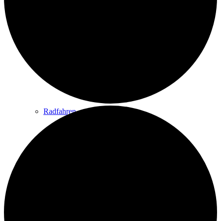
Wandern
Wandertipps
Radfahren
Radeltipps
Schwimmen