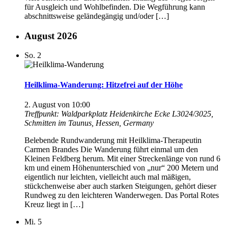
für Ausgleich und Wohlbefinden. Die Wegführung kann
abschnittsweise geländegängig und/oder […]
August 2026
So.
2
Heilklima-Wanderung: Hitzefrei auf der Höhe
2. August von 10:00
Treffpunkt: Waldparkplatz Heidenkirche
Ecke L3024/3025,
Schmitten im Taunus, Hessen, Germany
Belebende Rundwanderung mit Heilklima-Therapeutin
Carmen Brandes Die Wanderung führt einmal um den
Kleinen Feldberg herum. Mit einer Streckenlänge von rund 6
km und einem Höhenunterschied von „nur“ 200 Metern und
eigentlich nur leichten, vielleicht auch mal mäßigen,
stückchenweise aber auch starken Steigungen, gehört dieser
Rundweg zu den leichteren Wanderwegen. Das Portal Rotes
Kreuz liegt in […]
Mi.
5