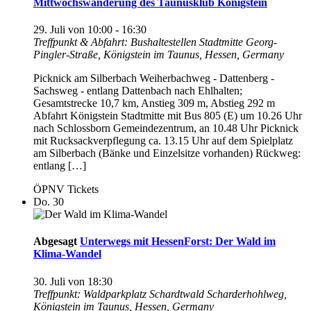
Mittwochswanderung des Taunusklub Königstein
29. Juli von 10:00
-
16:30
Treffpunkt & Abfahrt: Bushaltestellen Stadtmitte
Georg-
Pingler-Straße, Königstein im Taunus, Hessen, Germany
Picknick am Silberbach Weiherbachweg - Dattenberg -
Sachsweg - entlang Dattenbach nach Ehlhalten;
Gesamtstrecke 10,7 km, Anstieg 309 m, Abstieg 292 m
Abfahrt Königstein Stadtmitte mit Bus 805 (E) um 10.26 Uhr
nach Schlossborn Gemeindezentrum, an 10.48 Uhr Picknick
mit Rucksackverpflegung ca. 13.15 Uhr auf dem Spielplatz
am Silberbach (Bänke und Einzelsitze vorhanden) Rückweg:
entlang […]
ÖPNV Tickets
Do.
30
Abgesagt
Unterwegs mit HessenForst: Der Wald im
Klima-Wandel
30. Juli von 18:30
Treffpunkt: Waldparkplatz Schardtwald
Scharderhohlweg,
Königstein im Taunus, Hessen, Germany