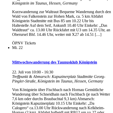
Königstein im Taunus, Hessen, Germany
Kurzwanderung zur Waltraut Bequeme Wanderung durch den
Wald von Falkenstein zur Hohen Mark, ca. 5 km Abfahrt
Königstein Stadtmitte mit Bus 85 um 10.22 Uhr bis
Haltestelle Auf dem Seif, Ankunft 10.40 Uhr Einkehr: „Das
Waldtraut“ ca. 13.00 Uhr Rückfahrt mit U3 um 14.35 Uhr, an
Oberursel Bhf. 14.46 Uhr, weiter mit X27 ab 14.51 […]
ÖPNV Tickets
Mi.
22
Mittwochswanderung des Taunusklub Königstein
22. Juli von 10:00
-
16:30
Treffpunkt & Abmarsch: Kapuzinerplatz Stadtmitte
Georg-
Pingler-Straße, Königstein im Taunus, Hessen, Germany
Von Königstein über Fischbach nach Hornau Gemütliche
Wanderung über Schneidhain nach Fischbach (je nach Wetter
7,6 km oder durchs Braubachtal 9,3 km) Abmarsch:
Königstein Kapuzinerplatz 10.15 Uhr Einkehr: „Da
Calogero“ ca.13.00 Uhr Rückwanderung nach Kelkheim-
Hornau (2 km), Abfahrt halbstdl mit RB12 um xx.27 oder