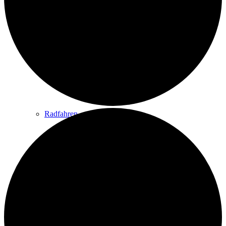
Wandern
Wandertipps
Radfahren
Radeltipps
Schwimmen