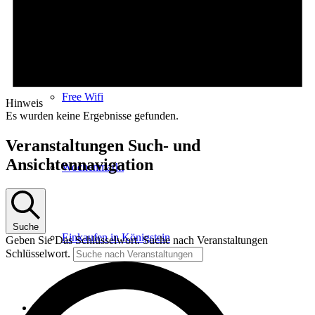
E-Car-Sharing
Free Wifi
Hinweis
Es wurden keine Ergebnisse gefunden.
Veranstaltungen Such- und
Ansichtennavigation
Wochenmarkt
Suche
Einkaufen in Königstein
Geben Sie Das Schlüsselwort. Suche nach Veranstaltungen
Schlüsselwort.
Kultur