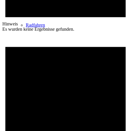
Hinweis
Radfahren
Es wurden keine Ergebnisse gefunden.
Radeltipps
Schwimmen
Kartenvorverkauf