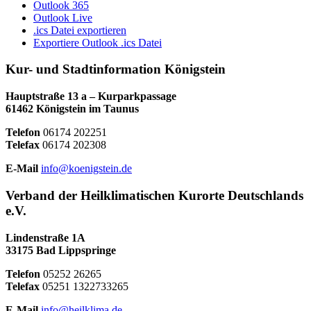
Outlook 365
Outlook Live
.ics Datei exportieren
Exportiere Outlook .ics Datei
Kur- und Stadtinformation Königstein
Hauptstraße 13 a – Kurparkpassage
61462 Königstein im Taunus
Telefon
06174 202251
Telefax
06174 202308
E-Mail
info@koenigstein.de
Verband der Heilklimatischen Kurorte Deutschlands
e.V.
Lindenstraße 1A
33175 Bad Lippspringe
Telefon
05252 26265
Telefax
05251 1322733265
E-Mail
info@heilklima.de