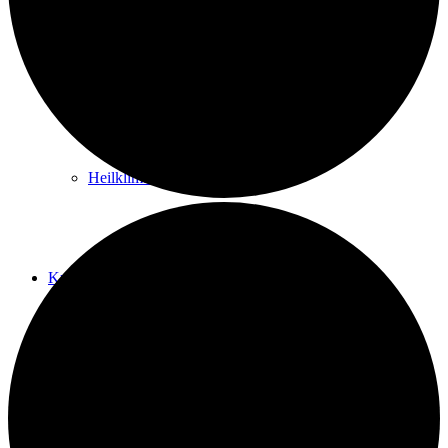
Kurwege
Heilklimaten
Kur & Tourismus
Kur in Königstein