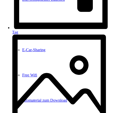
Anreise
Tag
E-Car-Sharing
Free Wifi
Infomaterial zum Download