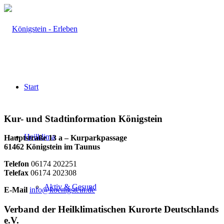
Start
Kur- und Stadtinformation Königstein
Heilklima
Hauptstraße 13 a – Kurparkpassage
61462 Königstein im Taunus
Telefon
06174 202251
Telefax
06174 202308
Aktiv & Gesund
E-Mail
info@koenigstein.de
Verband der Heilklimatischen Kurorte Deutschlands
e.V.