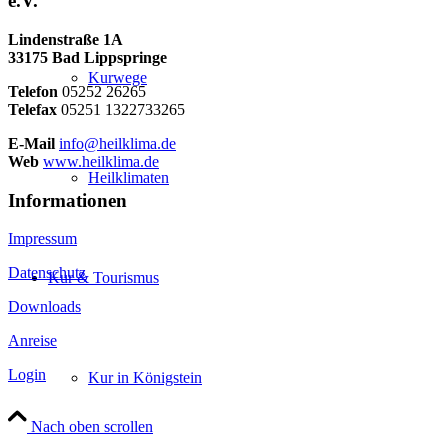
e.V.
Lindenstraße 1A
33175 Bad Lippspringe
Kurwege
Telefon
05252 26265
Telefax
05251 1322733265
E-Mail
info@heilklima.de
Web
www.heilklima.de
Heilklimaten
Informationen
Impressum
Datenschutz
Kur & Tourismus
Downloads
Anreise
Login
Kur in Königstein
Nach oben scrollen