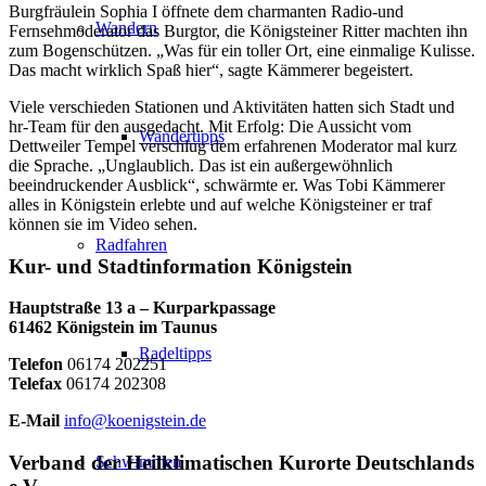
Burgfräulein Sophia I öffnete dem charmanten Radio-und
Wandern
Fernsehmoderator das Burgtor, die Königsteiner Ritter machten ihn
zum Bogenschützen. „Was für ein toller Ort, eine einmalige Kulisse.
Das macht wirklich Spaß hier“, sagte Kämmerer begeistert.
Viele verschieden Stationen und Aktivitäten hatten sich Stadt und
hr-Team für den ausgedacht. Mit Erfolg: Die Aussicht vom
Wandertipps
Dettweiler Tempel verschlug dem erfahrenen Moderator mal kurz
die Sprache. „Unglaublich. Das ist ein außergewöhnlich
beeindruckender Ausblick“, schwärmte er. Was Tobi Kämmerer
alles in Königstein erlebte und auf welche Königsteiner er traf
können sie im Video sehen.
Radfahren
Kur- und Stadtinformation Königstein
Hauptstraße 13 a – Kurparkpassage
61462 Königstein im Taunus
Radeltipps
Telefon
06174 202251
Telefax
06174 202308
E-Mail
info@koenigstein.de
Verband der Heilklimatischen Kurorte Deutschlands
Schwimmen