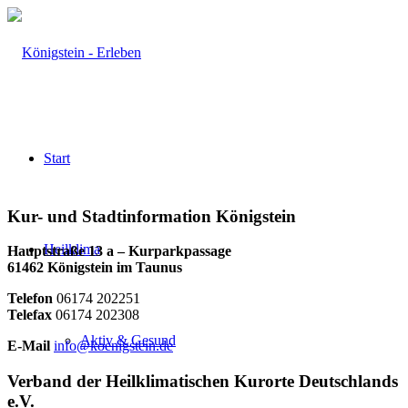
Start
Kur- und Stadtinformation Königstein
Heilklima
Hauptstraße 13 a – Kurparkpassage
61462 Königstein im Taunus
Telefon
06174 202251
Telefax
06174 202308
Aktiv & Gesund
E-Mail
info@koenigstein.de
Verband der Heilklimatischen Kurorte Deutschlands
e.V.