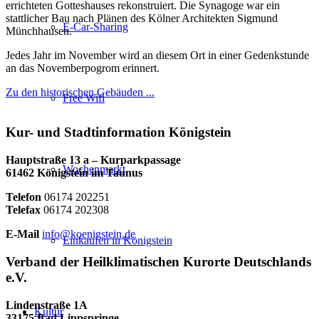
errichteten Gotteshauses rekonstruiert. Die Synagoge war ein
stattlicher Bau nach Plänen des Kölner Architekten Sigmund
E-Car-Sharing
Münchhausen.
Jedes Jahr im November wird an diesem Ort in einer Gedenkstunde
an das Novemberpogrom erinnert.
Zu den historischen Gebäuden ...
Free Wifi
Kur- und Stadtinformation Königstein
Hauptstraße 13 a – Kurparkpassage
Wochenmarkt
61462 Königstein im Taunus
Telefon
06174 202251
Telefax
06174 202308
E-Mail
info@koenigstein.de
Einkaufen in Königstein
Verband der Heilklimatischen Kurorte Deutschlands
e.V.
Lindenstraße 1A
Kultur
33175 Bad Lippspringe