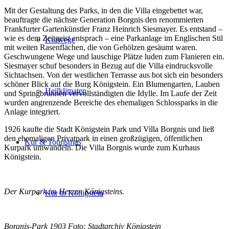
Mit der Gestaltung des Parks, in den die Villa eingebettet war,
beauftragte die nächste Generation Borgnis den renommierten
Frankfurter Gartenkünstler Franz Heinrich Siesmayer. Es entstand –
wie es dem Zeitgeist entsprach – eine Parkanlage im Englischen Stil
Kurwege
mit weiten Rasenflächen, die von Gehölzen gesäumt waren.
Geschwungene Wege und lauschige Plätze luden zum Flanieren ein.
Siesmayer schuf besonders in Bezug auf die Villa eindrucksvolle
Sichtachsen. Von der westlichen Terrasse aus bot sich ein besonders
schöner Blick auf die Burg Königstein. Ein Blumengarten, Lauben
Heilklimaten
und Springbrunnen vervollständigten die Idylle. Im Laufe der Zeit
wurden angrenzende Bereiche des ehemaligen Schlossparks in die
Anlage integriert.
1926 kaufte die Stadt Königstein Park und Villa Borgnis und ließ
den ehemaligen Privatpark in einen großzügigen, öffentlichen
Kur & Tourismus
Kurpark umwandeln. Die Villa Borgnis wurde zum Kurhaus
Königstein.
Der Kurpark im Herzen Königsteins.
Kur in Königstein
Borgnis-Park 1903 Foto: Stadtarchiv Königstein