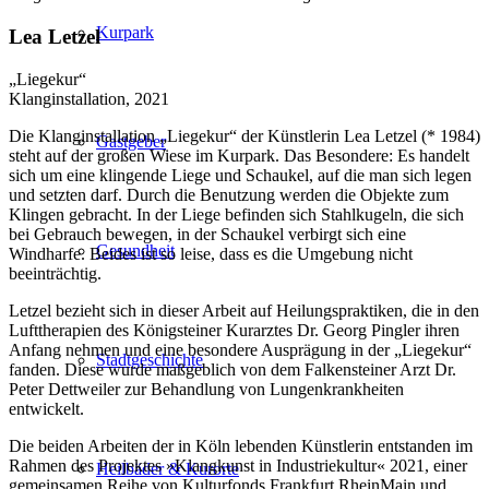
Kurpark
Lea Letzel
„Liegekur“
Klanginstallation, 2021
Die Klanginstallation „Liegekur“ der Künstlerin Lea Letzel (* 1984)
Gastgeber
steht auf der großen Wiese im Kurpark. Das Besondere: Es handelt
sich um eine klingende Liege und Schaukel, auf die man sich legen
und setzten darf. Durch die Benutzung werden die Objekte zum
Klingen gebracht. In der Liege befinden sich Stahlkugeln, die sich
bei Gebrauch bewegen, in der Schaukel verbirgt sich eine
Gesundheit
Windharfe. Beides ist so leise, dass es die Umgebung nicht
beeinträchtig.
Letzel bezieht sich in dieser Arbeit auf Heilungspraktiken, die in den
Lufttherapien des Königsteiner Kurarztes Dr. Georg Pingler ihren
Anfang nehmen und eine besondere Ausprägung in der „Liegekur“
Stadtgeschichte
fanden. Diese wurde maßgeblich von dem Falkensteiner Arzt Dr.
Peter Dettweiler zur Behandlung von Lungenkrankheiten
entwickelt.
Die beiden Arbeiten der in Köln lebenden Künstlerin entstanden im
Rahmen des Projektes »Klangkunst in Industriekultur« 2021, einer
Heilbäder & Kurorte
gemeinsamen Reihe von Kulturfonds Frankfurt RheinMain und