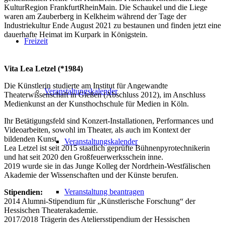
KulturRegion FrankfurtRheinMain. Die Schaukel und die Liege
waren am Zauberberg in Kelkheim während der Tage der
Industriekultur Ende August 2021 zu bestaunen und finden jetzt eine
dauerhafte Heimat im Kurpark in Königstein.
Freizeit
Vita Lea Letzel (*1984)
Die Künstlerin studierte am Institut für Angewandte
Veranstaltungskalender
Theaterwissenschaft in Gießen (Abschluss 2012), im Anschluss
Medienkunst an der Kunsthochschule für Medien in Köln.
Ihr Betätigungsfeld sind Konzert-Installationen, Performances und
Videoarbeiten, sowohl im Theater, als auch im Kontext der
bildenden Kunst.
Veranstaltungskalender
Lea Letzel ist seit 2015 staatlich geprüfte Bühnenpyrotechnikerin
und hat seit 2020 den Großfeuerwerksschein inne.
2019 wurde sie in das Junge Kolleg der Nordrhein-Westfälischen
Akademie der Wissenschaften und der Künste berufen.
Veranstaltung beantragen
Stipendien:
2014 Alumni-Stipendium für „Künstlerische Forschung“ der
Hessischen Theaterakademie.
2017/2018 Trägerin des Ateliersstipendium der Hessischen