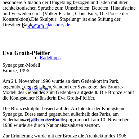
besondere Situation der Umgebung bezogen und laden mit ihrer
architektonischen Sprache zum Umschreiten, Betreten, Hinaufsteine
und Verweilen ein.“ (Volker Fischer, Claus Bury, Die Poesie der
Konstruktion).Die Skulptur „Stapelung“ ist eine Stiftung der
Dresdner Bank.
www.clausbury.de
Radfahren
Eva Groth-Pfeiffer
Radeltipps
Synagogen-Modell
Bronze, 1996
Am 24. November 1996 wurde an dem Gedenkort im Park,
gegenüber dem einstigen Standort der Synagoge, das Bronze-
Schwimmen
Modell des Gebäudes zum Gedenken aufgestellt. Die Bronze schuf
die Königsteiner Künstlerin Eva Groth-Pfeiffer.
Die Bronzeskulptur basiert auf der Architektur der Königsteiner
Synagoge. Diese stand gegenüber, außerhalb des Parks, am
Seilerbahnweg 11. In der Reichspogromnacht am 10. November
Kartenvorverkauf
1938 wurde sie durch Nationalsozialisten zerstört.
Zur Erinnerung wurde mit der Bronze die Architektur des 1906