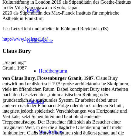
Kulturstiftung in London.2019 als Stipendiatin des Goethe-Instituts
in der Villa Kamogawa in Kyoto, Japan
Events
2020 als Stipendiatin des Max-Planck Instituts für empirische
Ästhetik in Frankfurt.
Lea Letzel lebt und arbeitet in Köln und Reykjavík (IS).
http://www.lealetzel.de/
Ausflugsziele
Claus Bury
„Stapelung“
Granit, 1987
Hardtbergturm
von Claus Bury, Flossenburger Granit, 1987.
Claus Bury
entwirft und realisiert seit 1979 große architektonische Skulpturen,
viele im öffentlichen Raum. Dabei konzipiert Bury seine Arbeiten
nach den Gesetzen der „minimalistischen Reihung oder
grundsätzlich als sturkturales System. Er arbeitet dabei unter
Wandern
anderem nach der Fibonacci-Folge oder dem Goldenen Schnitt,
integriert jedoch spielerisch Verschiebungen von Horizontale und
Vertikale, setzt Scheintüren und baut blind endende
Treppenaufsteige. Der Betrachter fühlt sich als Besucher einer
imaginären Welt, in der die alltägliche Orientierung nicht mehr
Wandertipps
funktioniert. Claus Burys Skulpturen sind äußerst genau auf die