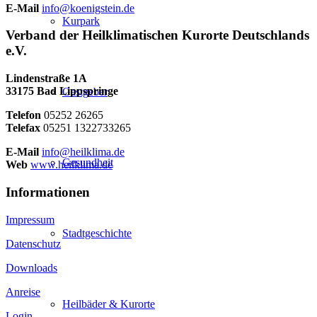
E-Mail
info@koenigstein.de
Kurpark
Verband der Heilklimatischen Kurorte Deutschlands
e.V.
Lindenstraße 1A
33175 Bad Lippspringe
Gastgeber
Telefon
05252 26265
Telefax
05251 1322733265
E-Mail
info@heilklima.de
Gesundheit
Web
www.heilklima.de
Informationen
Impressum
Stadtgeschichte
Datenschutz
Downloads
Anreise
Heilbäder & Kurorte
Login