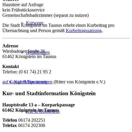
Haustiere auf Anfrage
kein Frühstücksservice
Gemeinschaftsbadezimmer (separat zu nutzen)
Kurwege
Die Stadt Königstein im Taunus erhebt einen Kurbeitrag pro
Übernachtung und Person gemäß
Kurbeitragssatzung
.
Adresse
Wiesbadener Straße 36
Heilklimaten
61462 Königstein im Taunus
Kontakt
Telefon: (0 61 74) 21 95 2
Kur & Tourismus
auf Google Maps anzeigen
(Ritter von Königstein e.V.)
Kur- und Stadtinformation Königstein
Hauptstraße 13 a – Kurparkpassage
61462 Königstein im Taunus
Kur in Königstein
Telefon
06174 202251
Telefax
06174 202308