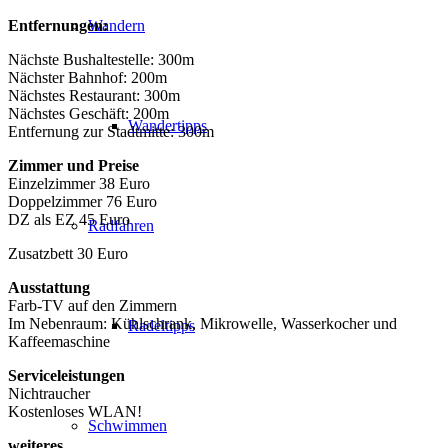
Wandern
Entfernungen:
Nächste Bushaltestelle: 300m
Nächster Bahnhof: 200m
Nächstes Restaurant: 300m
Nächstes Geschäft: 200m
Wandertipps
Entfernung zur Stadtmitte: 300m
Zimmer und Preise
Einzelzimmer 38 Euro
Doppelzimmer 76 Euro
DZ als EZ 45 Euro
Radfahren
Zusatzbett 30 Euro
Ausstattung
Farb-TV auf den Zimmern
Im Nebenraum: Kühlschrank, Mikrowelle, Wasserkocher und
Radeltipps
Kaffeemaschine
Serviceleistungen
Nichtraucher
Kostenloses WLAN!
Schwimmen
weiteres