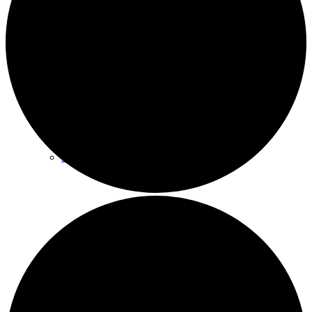
Wandern
Wandertipps
Radfahren
Radeltipps
Schwimmen