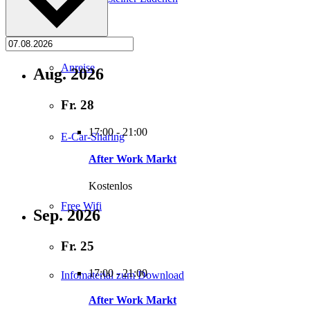
Anreise
Aug. 2026
Fr.
28
17:00
-
21:00
E-Car-Sharing
After Work Markt
Kostenlos
Free Wifi
Sep. 2026
Fr.
25
17:00
-
21:00
Infomaterial zum Download
After Work Markt