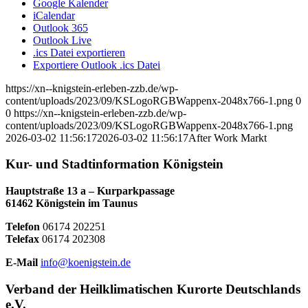
Google Kalender
iCalendar
Outlook 365
Outlook Live
.ics Datei exportieren
Exportiere Outlook .ics Datei
https://xn--knigstein-erleben-zzb.de/wp-
content/uploads/2023/09/KSLogoRGBWappenx-2048x766-1.png
0
0
https://xn--knigstein-erleben-zzb.de/wp-
content/uploads/2023/09/KSLogoRGBWappenx-2048x766-1.png
2026-03-02 11:56:17
2026-03-02 11:56:17
After Work Markt
Kur- und Stadtinformation Königstein
Hauptstraße 13 a – Kurparkpassage
61462 Königstein im Taunus
Telefon
06174 202251
Telefax
06174 202308
E-Mail
info@koenigstein.de
Verband der Heilklimatischen Kurorte Deutschlands
e.V.