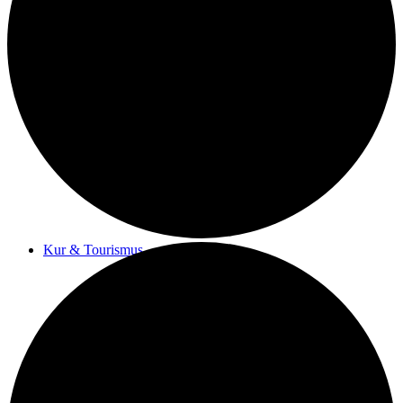
Kurwege
Heilklimaten
Kur & Tourismus
Kur in Königstein