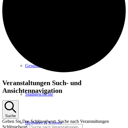
Kurpark
Gastgeber
Gesundheit
Veranstaltungen
Veranstaltungen Such- und
Ansichtennavigation
Stadtgeschichte
Suche
Geben Sie Das Schlüsselwort. Suche nach Veranstaltungen
Heilbäder & Kurorte
Schlüsselwort.