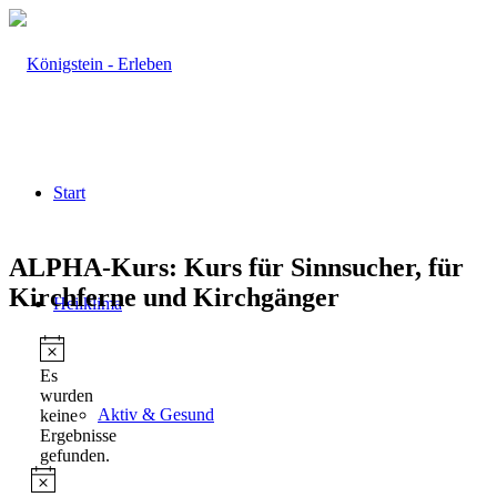
Start
ALPHA-Kurs: Kurs für Sinnsucher, für
Kirchferne und Kirchgänger
Heilklima
Veranstaltungen
Hinweis
Es
wurden
Aktiv & Gesund
keine
Ergebnisse
gefunden.
Hinweis