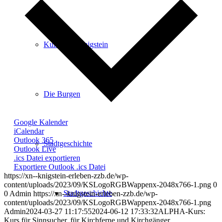
Kultur in Königstein
Die Burgen
Google Kalender
iCalendar
Outlook 365
Stadtgeschichte
Outlook Live
.ics Datei exportieren
Exportiere Outlook .ics Datei
https://xn--knigstein-erleben-zzb.de/wp-
content/uploads/2023/09/KSLogoRGBWappenx-2048x766-1.png
0
Stadtgeschichte
0
Admin
https://xn--knigstein-erleben-zzb.de/wp-
content/uploads/2023/09/KSLogoRGBWappenx-2048x766-1.png
Admin
2024-03-27 11:17:55
2024-06-12 17:33:32
ALPHA-Kurs:
Kurs für Sinnsucher, für Kirchferne und Kirchgänger