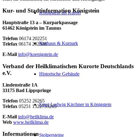
Kur- und Stadtinformation Königstein
Königstein als Kurort
Hauptstraße 13 a – Kurparkpassage
61462 Königstein im Taunus
Telefon
06174 202251
Kurhaus & Kurpark
Telefax
06174 202308
E-Mail
info@koenigstein.de
Verband der Heilklimatischen Kurorte Deutschlands
e.V.
Historische Gebäude
Lindenstraße 1A
33175 Bad Lippspringe
Telefon
05252 26265
Ernst Ludwig Kirchner in Königstein
Telefax
05251 1322733265
E-Mail
info@heilklima.de
Web
www.heilklima.de
Informationen
Stolpersteine