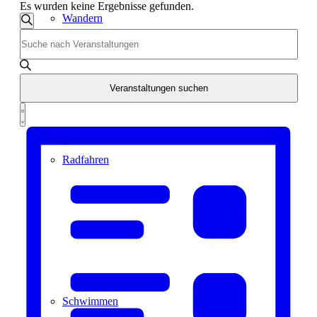
Es wurden keine Ergebnisse gefunden.
Veranstaltungen
Wandern
Suche
Geben
Such-
Sie
und
Das
Schlüsselwort.
Ansichtennavigation
Suche
Wandertipps
Veranstaltungen suchen
nach
Veranstaltung
Veranstaltungen
Zusammenfassung
Schlüsselwort.
Ansichten-
Navigation
Radfahren
Radeltipps
Schwimmen