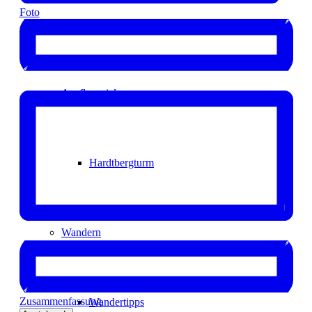
Foto
Events
Ausflugsziele
Hardtbergturm
Wandern
Zusammenfassung
Wandertipps