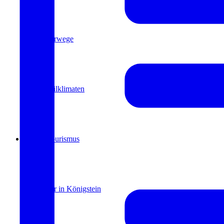
Kurwege
Heilklimaten
Kur & Tourismus
Kur in Königstein