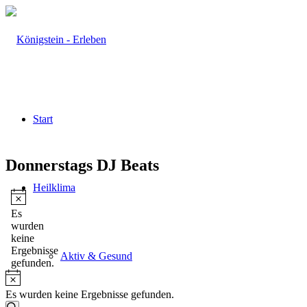
Start
Donnerstags DJ Beats
Heilklima
Veranstaltungen
Hinweis
Es
wurden
keine
Ergebnisse
Aktiv & Gesund
gefunden.
Hinweis
Es wurden keine Ergebnisse gefunden.