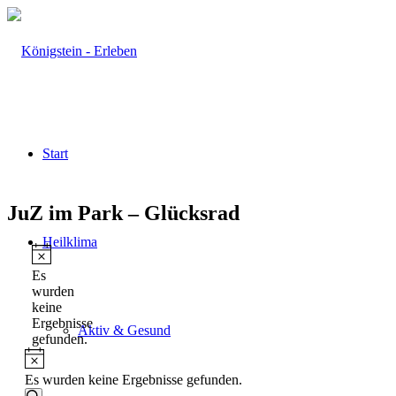
Start
JuZ im Park – Glücksrad
Heilklima
Veranstaltungen
Hinweis
Es
wurden
keine
Ergebnisse
Aktiv & Gesund
gefunden.
Hinweis
Es wurden keine Ergebnisse gefunden.