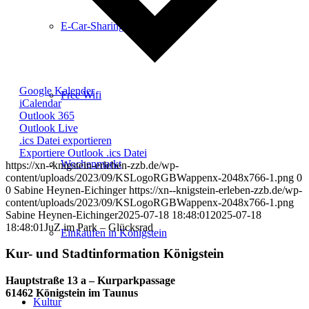
E-Car-Sharing
Google Kalender
Free Wifi
iCalendar
Outlook 365
Outlook Live
.ics Datei exportieren
Exportiere Outlook .ics Datei
Wochenmarkt
https://xn--knigstein-erleben-zzb.de/wp-
content/uploads/2023/09/KSLogoRGBWappenx-2048x766-1.png
0
0
Sabine Heynen-Eichinger
https://xn--knigstein-erleben-zzb.de/wp-
content/uploads/2023/09/KSLogoRGBWappenx-2048x766-1.png
Sabine Heynen-Eichinger
2025-07-18 18:48:01
2025-07-18
18:48:01
JuZ im Park – Glücksrad
Einkaufen in Königstein
Kur- und Stadtinformation Königstein
Hauptstraße 13 a – Kurparkpassage
61462 Königstein im Taunus
Kultur