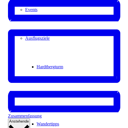
Events
Ausflugsziele
Hardtbergturm
Wandern
Zusammenfassung
Datum
Anstehende
Wandertipps
auswählen.