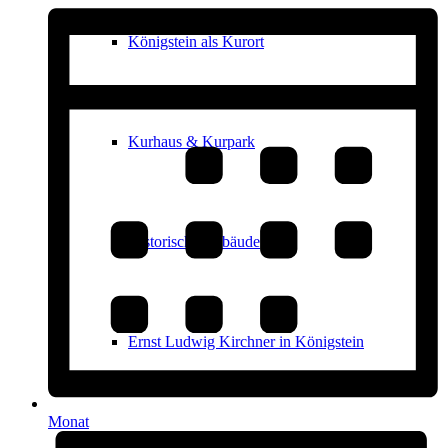
Königstein als Kurort
Kurhaus & Kurpark
Historische Gebäude
Ernst Ludwig Kirchner in Königstein
Monat
Stolpersteine