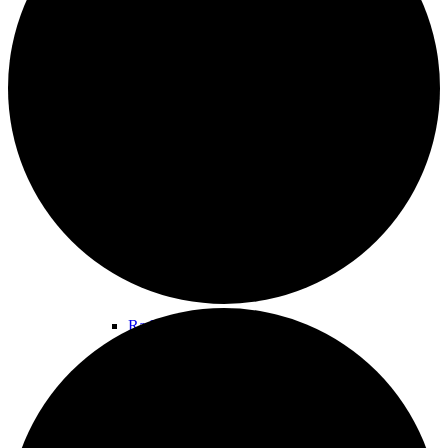
Wandern
Wandertipps
Radfahren
Radeltipps
Schwimmen