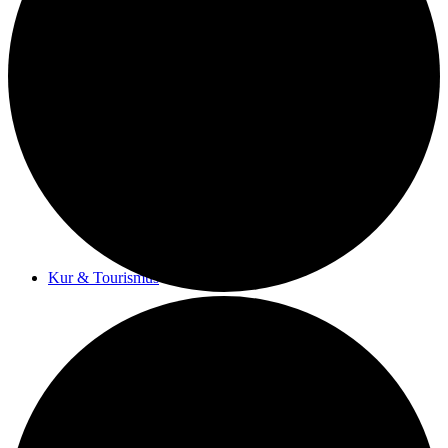
Kurwege
Heilklimaten
Kur & Tourismus
Kur in Königstein