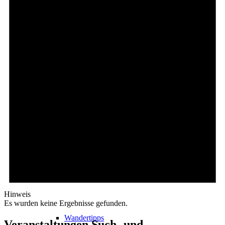
Events
Ausflugsziele
Hardtbergturm
Wandern
Hinweis
Es wurden keine Ergebnisse gefunden.
Wandertipps
Veranstaltungen Such- und