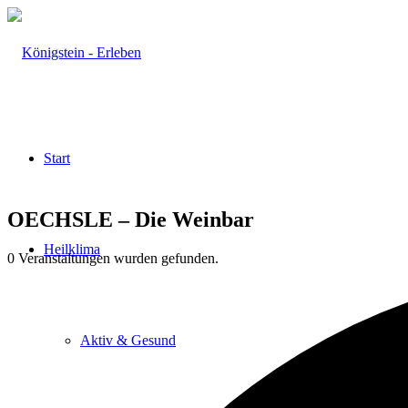
Start
OECHSLE – Die Weinbar
Heilklima
0 Veranstaltungen wurden gefunden.
Aktiv & Gesund