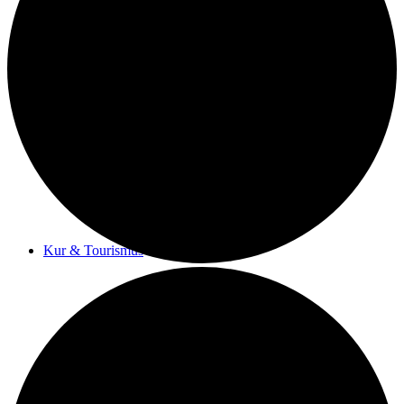
Kurwege
Heilklimaten
Kur & Tourismus
Kur in Königstein