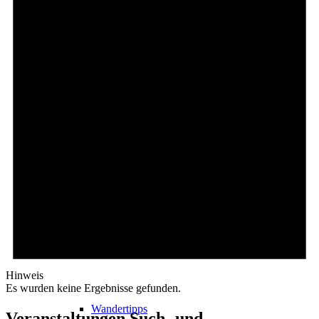
Events
Ausflugsziele
Hardtbergturm
Wandern
Hinweis
Es wurden keine Ergebnisse gefunden.
Wandertipps
Veranstaltungen Such- und