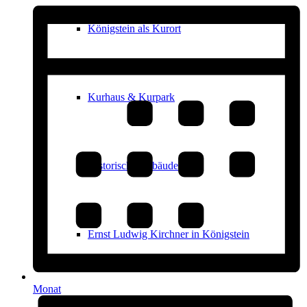
Königstein als Kurort
Kurhaus & Kurpark
Historische Gebäude
Ernst Ludwig Kirchner in Königstein
Monat
Stolpersteine