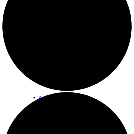
Wandern
Wandertipps
Radfahren
Radeltipps
Schwimmen