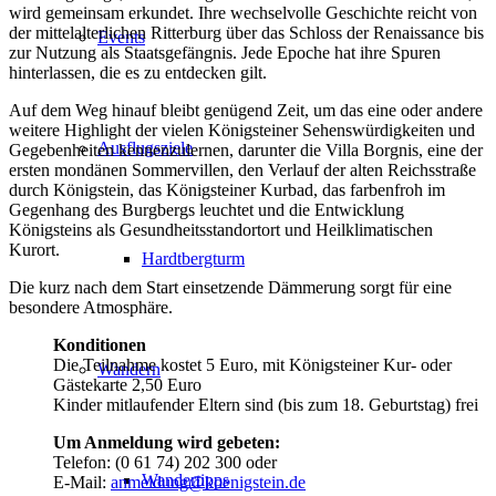
wird gemeinsam erkundet. Ihre wechselvolle Geschichte reicht von
der mittelalterlichen Ritterburg über das Schloss der Renaissance bis
Events
zur Nutzung als Staatsgefängnis. Jede Epoche hat ihre Spuren
hinterlassen, die es zu entdecken gilt.
Auf dem Weg hinauf bleibt genügend Zeit, um das eine oder andere
weitere Highlight der vielen Königsteiner Sehenswürdigkeiten und
Ausflugsziele
Gegebenheiten kennenzulernen, darunter die Villa Borgnis, eine der
ersten mondänen Sommervillen, den Verlauf der alten Reichsstraße
durch Königstein, das Königsteiner Kurbad, das farbenfroh im
Gegenhang des Burgbergs leuchtet und die Entwicklung
Königsteins als Gesundheitsstandortort und Heilklimatischen
Kurort.
Hardtbergturm
Die kurz nach dem Start einsetzende Dämmerung sorgt für eine
besondere Atmosphäre.
Konditionen
Die Teilnahme kostet 5 Euro, mit Königsteiner Kur- oder
Wandern
Gästekarte 2,50 Euro
Kinder mitlaufender Eltern sind (bis zum 18. Geburtstag) frei
Um Anmeldung wird gebeten:
Telefon: (0 61 74) 202 300 oder
Wandertipps
E-Mail:
anmeldung@koenigstein.de