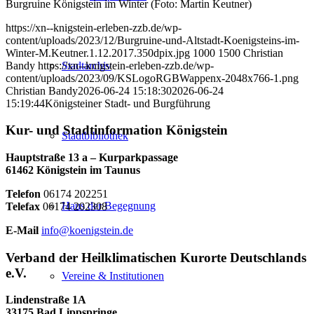
Burgruine Königstein im Winter (Foto: Martin Keutner)
https://xn--knigstein-erleben-zzb.de/wp-
content/uploads/2023/12/Burgruine-und-Altstadt-Koenigsteins-im-
Winter-M.Keutner.1.12.2017.350dpix.jpg
1000
1500
Christian
Bandy
https://xn--knigstein-erleben-zzb.de/wp-
Stadtarchiv
content/uploads/2023/09/KSLogoRGBWappenx-2048x766-1.png
Christian Bandy
2026-06-24 15:18:30
2026-06-24
15:19:44
Königsteiner Stadt- und Burgführung
Kur- und Stadtinformation Königstein
Stadtbibliothek
Hauptstraße 13 a – Kurparkpassage
61462 Königstein im Taunus
Telefon
06174 202251
Haus der Begegnung
Telefax
06174 202308
E-Mail
info@koenigstein.de
Verband der Heilklimatischen Kurorte Deutschlands
e.V.
Vereine & Institutionen
Lindenstraße 1A
33175 Bad Lippspringe