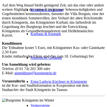
Auf dem Weg hinauf bleibt genügend Zeit, um das eine oder andere
weitere Highlight der vielen Königsteiner Sehenswürdigkeiten und
Königstein als Kurort
Gegebenheiten kennenzulernen, darunter die Villa Borgnis, eine der
ersten mondänen Sommervillen, den Verlauf der alten Reichsstraße
durch Königstein, das Königsteiner Kurbad, das farbenfroh im
Gegenhang des Burgbergs leuchtet und die Entwicklung
Königsteins als Gesundheitsstandortort und Heilklimatischen
Kurhaus & Kurpark
Kurort.
Konditionen
Die Teilnahme kostet 5 Euro, mit Königsteiner Kur- oder Gästekarte
2,50 Euro
Kinder mitlaufender Eltern sind (bis zum 18. Geburtstag) frei
Historische Gebäude
Um Anmeldung wird gebeten:
Telefon: (0 61 74) 202 300 oder
E-Mail:
anmeldung@koenigstein.de
Veranstalterin
Ernst Ludwig Kirchner in Königstein
ist die Kur- und Stadtinformation in Kooperation mit dem
Stadtarchiv der Stadt Königstein im Taunus
Stolpersteine