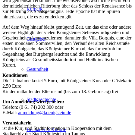
wird gemeinsam erkundet. Ihre wechselvolle Geschichte reicht von
der mittelalterlichen Ritterburg über das Schloss der Renaissance bis
Kurpark
zur Nutzung als Staatsgefängnis. Jede Epoche hat ihre Spuren
hinterlassen, die es zu entdecken gilt.
Auf dem Weg hinauf bleibt genügend Zeit, um das eine oder andere
weitere Highlight der vielen Königsteiner Sehenswürdigkeiten und
Gegebenheiten kennenzulernen, darunter die Villa Borgnis, eine der
Gastgeber
ersten mondänen Sommervillen, den Verlauf der alten Reichsstraße
durch Königstein, das Königsteiner Kurbad, das farbenfroh im
Gegenhang des Burgbergs leuchtet und die Entwicklung
Königsteins als Gesundheitsstandortort und Heilklimatischen
Kurort.
Gesundheit
Konditionen
Die Teilnahme kostet 5 Euro, mit Königsteiner Kur- oder Gästekarte
2,50 Euro
Kinder mitlaufender Eltern sind (bis zum 18. Geburtstag) frei
Stadtgeschichte
Um Anmeldung wird gebeten:
Telefon: (0 61 74) 202 300 oder
E-Mail:
anmeldung@koenigstein.de
Veranstalterin
ist die Kur- und Stadtinformation in Kooperation mit dem
Heilbäder & Kurorte
Stadtarchiv der Stadt Königstein im Taunus