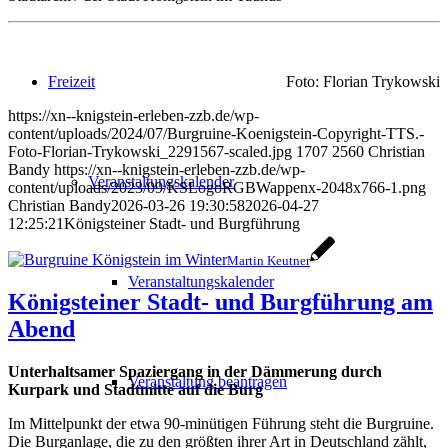
Freizeit
Foto: Florian Trykowski
https://xn--knigstein-erleben-zzb.de/wp-
content/uploads/2024/07/Burgruine-Koenigstein-Copyright-TTS.-
Foto-Florian-Trykowski_2291567-scaled.jpg
1707
2560
Christian
Bandy
https://xn--knigstein-erleben-zzb.de/wp-
Veranstaltungskalender
content/uploads/2023/09/KSLogoRGBWappenx-2048x766-1.png
Christian Bandy
2026-03-26 19:30:58
2026-04-27
12:25:21
Königsteiner Stadt- und Burgführung
Martin Keutner
Veranstaltungskalender
Königsteiner Stadt- und Burgführung am
Abend
Unterhaltsamer Spaziergang in der Dämmerung durch
Veranstaltung beantragen
Kurpark und Stadtmitte auf die Burg
Im Mittelpunkt der etwa 90-minütigen Führung steht die Burgruine.
Die Burganlage, die zu den größten ihrer Art in Deutschland zählt,