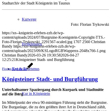
Stadtarchiv der Stadt Königstein im Taunus
Kurwege
Foto: Florian Trykowski
https://xn--knigstein-erleben-zzb.de/wp-
content/uploads/2024/07/Burgruine-Koenigstein-Copyright-TTS.-
Foto-Florian-Trykowski_2291567-scaled.jpg
1707
2560
Christian
Heilklimaten
Bandy
https://xn--knigstein-erleben-zzb.de/wp-
content/uploads/2023/09/KSLogoRGBWappenx-2048x766-1.png
Christian Bandy
2026-03-26 19:30:58
2026-04-27
12:25:21
Königsteiner Stadt- und Burgführung
Kur & Tourismus
Florian Trykowski
Königsteiner Stadt- und Burgführung
Unterhaltsamer Spaziergang durch Kurpark und Stadtmitte
Kur in Königstein
auf die Burg
Im Mittelpunkt der etwa 90-minütigen Führung steht die Burgruine.
Die Burganlage, die zu den größten ihrer Art in Deutschland zählt,