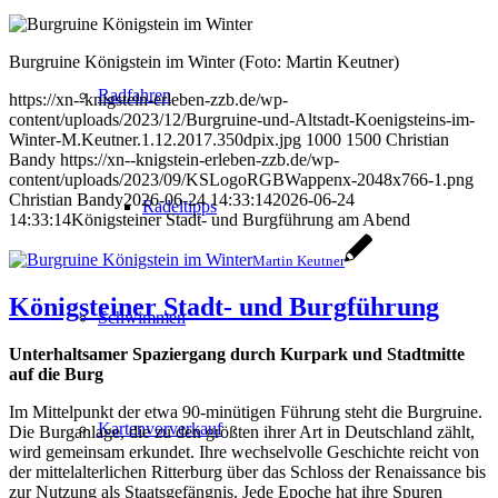
Burgruine Königstein im Winter (Foto: Martin Keutner)
Radfahren
https://xn--knigstein-erleben-zzb.de/wp-
content/uploads/2023/12/Burgruine-und-Altstadt-Koenigsteins-im-
Winter-M.Keutner.1.12.2017.350dpix.jpg
1000
1500
Christian
Bandy
https://xn--knigstein-erleben-zzb.de/wp-
content/uploads/2023/09/KSLogoRGBWappenx-2048x766-1.png
Christian Bandy
2026-06-24 14:33:14
2026-06-24
Radeltipps
14:33:14
Königsteiner Stadt- und Burgführung am Abend
Martin Keutner
Königsteiner Stadt- und Burgführung
Schwimmen
Unterhaltsamer Spaziergang durch Kurpark und Stadtmitte
auf die Burg
Im Mittelpunkt der etwa 90-minütigen Führung steht die Burgruine.
Kartenvorverkauf
Die Burganlage, die zu den größten ihrer Art in Deutschland zählt,
wird gemeinsam erkundet. Ihre wechselvolle Geschichte reicht von
der mittelalterlichen Ritterburg über das Schloss der Renaissance bis
zur Nutzung als Staatsgefängnis. Jede Epoche hat ihre Spuren