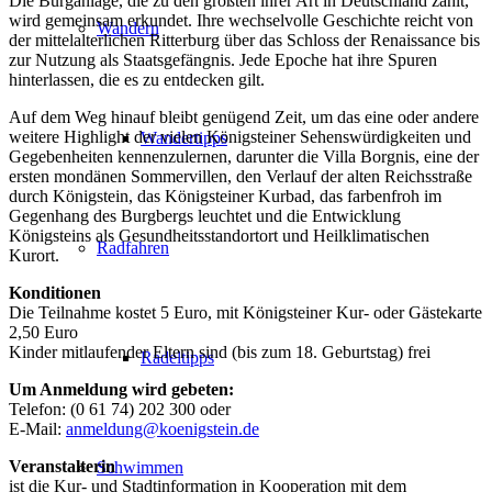
Die Burganlage, die zu den größten ihrer Art in Deutschland zählt,
wird gemeinsam erkundet. Ihre wechselvolle Geschichte reicht von
Wandern
der mittelalterlichen Ritterburg über das Schloss der Renaissance bis
zur Nutzung als Staatsgefängnis. Jede Epoche hat ihre Spuren
hinterlassen, die es zu entdecken gilt.
Auf dem Weg hinauf bleibt genügend Zeit, um das eine oder andere
weitere Highlight der vielen Königsteiner Sehenswürdigkeiten und
Wandertipps
Gegebenheiten kennenzulernen, darunter die Villa Borgnis, eine der
ersten mondänen Sommervillen, den Verlauf der alten Reichsstraße
durch Königstein, das Königsteiner Kurbad, das farbenfroh im
Gegenhang des Burgbergs leuchtet und die Entwicklung
Königsteins als Gesundheitsstandortort und Heilklimatischen
Radfahren
Kurort.
Konditionen
Die Teilnahme kostet 5 Euro, mit Königsteiner Kur- oder Gästekarte
2,50 Euro
Kinder mitlaufender Eltern sind (bis zum 18. Geburtstag) frei
Radeltipps
Um Anmeldung wird gebeten:
Telefon: (0 61 74) 202 300 oder
E-Mail:
anmeldung@koenigstein.de
Veranstalterin
Schwimmen
ist die Kur- und Stadtinformation in Kooperation mit dem