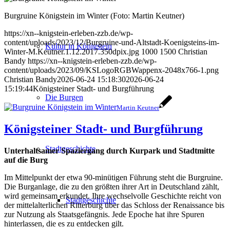
Burgruine Königstein im Winter (Foto: Martin Keutner)
https://xn--knigstein-erleben-zzb.de/wp-
content/uploads/2023/12/Burgruine-und-Altstadt-Koenigsteins-im-
Kultur in Königstein
Winter-M.Keutner.1.12.2017.350dpix.jpg
1000
1500
Christian
Bandy
https://xn--knigstein-erleben-zzb.de/wp-
content/uploads/2023/09/KSLogoRGBWappenx-2048x766-1.png
Christian Bandy
2026-06-24 15:18:30
2026-06-24
15:19:44
Königsteiner Stadt- und Burgführung
Die Burgen
Martin Keutner
Königsteiner Stadt- und Burgführung
Stadtgeschichte
Unterhaltsamer Spaziergang durch Kurpark und Stadtmitte
auf die Burg
Im Mittelpunkt der etwa 90-minütigen Führung steht die Burgruine.
Die Burganlage, die zu den größten ihrer Art in Deutschland zählt,
wird gemeinsam erkundet. Ihre wechselvolle Geschichte reicht von
Stadtgeschichte
der mittelalterlichen Ritterburg über das Schloss der Renaissance bis
zur Nutzung als Staatsgefängnis. Jede Epoche hat ihre Spuren
hinterlassen, die es zu entdecken gilt.