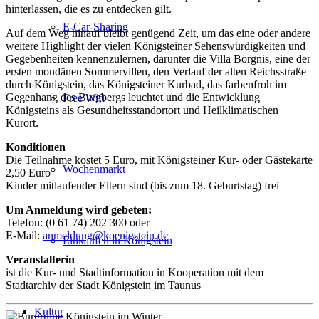
hinterlassen, die es zu entdecken gilt.
E-Car-Sharing
Auf dem Weg hinauf bleibt genügend Zeit, um das eine oder andere
weitere Highlight der vielen Königsteiner Sehenswürdigkeiten und
Gegebenheiten kennenzulernen, darunter die Villa Borgnis, eine der
ersten mondänen Sommervillen, den Verlauf der alten Reichsstraße
durch Königstein, das Königsteiner Kurbad, das farbenfroh im
Gegenhang des Burgbergs leuchtet und die Entwicklung
Free Wifi
Königsteins als Gesundheitsstandortort und Heilklimatischen
Kurort.
Konditionen
Die Teilnahme kostet 5 Euro, mit Königsteiner Kur- oder Gästekarte
Wochenmarkt
2,50 Euro
Kinder mitlaufender Eltern sind (bis zum 18. Geburtstag) frei
Um Anmeldung wird gebeten:
Telefon: (0 61 74) 202 300 oder
E-Mail:
anmeldung@koenigstein.de
Einkaufen in Königstein
Veranstalterin
ist die Kur- und Stadtinformation in Kooperation mit dem
Stadtarchiv der Stadt Königstein im Taunus
Kultur