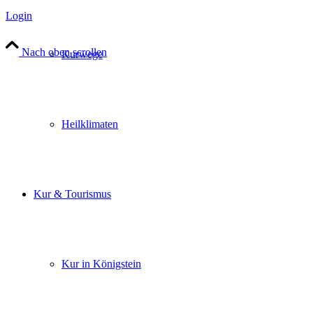
Login
Nach oben scrollen
Kurwege
Heilklimaten
Kur & Tourismus
Kur in Königstein