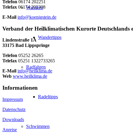
Telefon
06174 202251
Telefax
06174 202308
Wandern
E-Mail
info@koenigstein.de
Verband der Heilklimatischen Kurorte Deutschlands e
Wandertipps
Lindenstraße 1A
33175 Bad Lippspringe
Telefon
05252 26265
Telefax
05251 1322733265
Radfahren
E-Mail
info@heilklima.de
Web
www.heilklima.de
Informationen
Radeltipps
Impressum
Datenschutz
Downloads
Schwimmen
Anreise