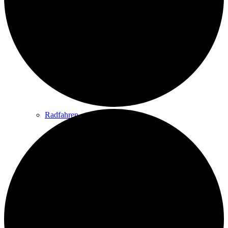
Wandern
Wandertipps
Radfahren
Radeltipps
Schwimmen