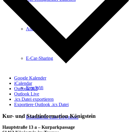
Anreise
E-Car-Sharing
Google Kalender
iCalendar
Free Wifi
Outlook 365
Outlook Live
.ics Datei exportieren
Exportiere Outlook .ics Datei
Kur- und Stadtinformation Königstein
Infomaterial zum Download
Hauptstraße 13 a – Kurparkpassage