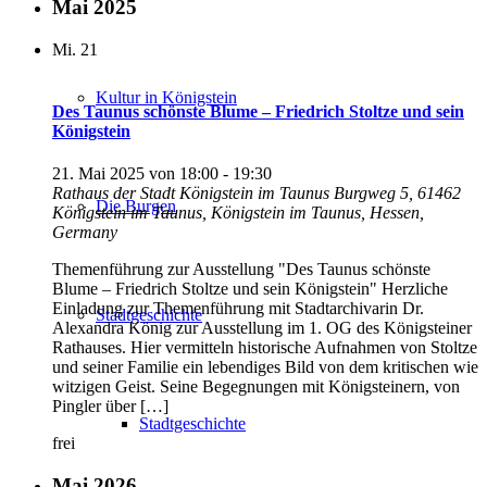
Mai 2025
Mi.
21
Kultur in Königstein
Des Taunus schönste Blume – Friedrich Stoltze und sein
Königstein
21. Mai 2025 von 18:00
-
19:30
Rathaus der Stadt Königstein im Taunus
Burgweg 5, 61462
Die Burgen
Königstein im Taunus, Königstein im Taunus, Hessen,
Germany
Themenführung zur Ausstellung "Des Taunus schönste
Blume – Friedrich Stoltze und sein Königstein" Herzliche
Einladung zur Themenführung mit Stadtarchivarin Dr.
Stadtgeschichte
Alexandra König zur Ausstellung im 1. OG des Königsteiner
Rathauses. Hier vermitteln historische Aufnahmen von Stoltze
und seiner Familie ein lebendiges Bild von dem kritischen wie
witzigen Geist. Seine Begegnungen mit Königsteinern, von
Pingler über […]
Stadtgeschichte
frei
Mai 2026