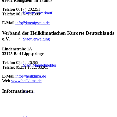
61462 Königstein im Taunus
Telefon
06174 202251
Kartenvorverkauf
Telefax
06174 202308
E-Mail
info@koenigstein.de
Verband der Heilklimatischen Kurorte Deutschlands
e.V.
Stadtverwaltung
Lindenstraße 1A
33175 Bad Lippspringe
Telefon
05252 26265
Stadt Mängelmelder
Telefax
05251 1322733265
E-Mail
info@heilklima.de
Web
www.heilklima.de
Informationen
Partner