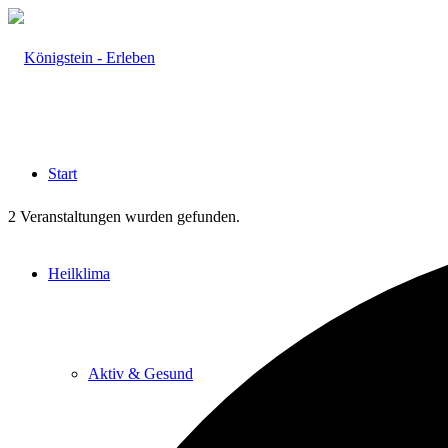
Start
2 Veranstaltungen wurden gefunden.
Heilklima
Aktiv & Gesund