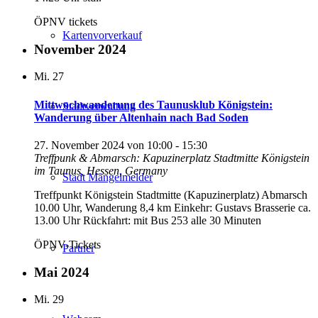
ÖPNV tickets
Kartenvorverkauf
November 2024
Mi.
27
Mittwochwanderung des Taunusklub Königstein:
Stadtverwaltung
Wanderung über Altenhain nach Bad Soden
27. November 2024 von 10:00
-
15:30
Treffpunk & Abmarsch: Kapuzinerplatz Stadtmitte
Königstein
im Taunus, Hessen, Germany
Stadt Mängelmelder
Treffpunkt Königstein Stadtmitte (Kapuzinerplatz) Abmarsch
10.00 Uhr, Wanderung 8,4 km Einkehr: Gustavs Brasserie ca.
13.00 Uhr Rückfahrt: mit Bus 253 alle 30 Minuten
ÖPNV-Tickets
Partner
Mai 2024
Mi.
29