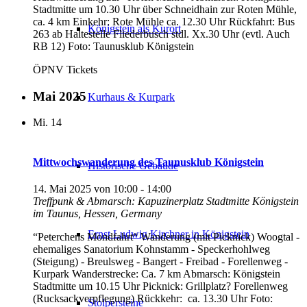
Stadtmitte um 10.30 Uhr über Schneidhain zur Roten Mühle,
ca. 4 km Einkehr: Rote Mühle ca. 12.30 Uhr Rückfahrt: Bus
Königstein als Kurort
263 ab Haltestelle Fliederbusch stdl. Xx.30 Uhr (evtl. Auch
RB 12) Foto: Taunusklub Königstein
ÖPNV Tickets
Mai 2025
Kurhaus & Kurpark
Mi.
14
Mittwochswanderung des Taunusklub Königstein
Historische Gebäude
14. Mai 2025 von 10:00
-
14:00
Treffpunk & Abmarsch: Kapuzinerplatz Stadtmitte
Königstein
im Taunus, Hessen, Germany
Ernst Ludwig Kirchner in Königstein
“Peterchens Mondfahrt“ Wanderung (mit Picknick) Woogtal -
ehemaliges Sanatorium Kohnstamm - Speckerhohlweg
(Steigung) - Breulsweg - Bangert - Freibad - Forellenweg -
Kurpark Wanderstrecke: Ca. 7 km Abmarsch: Königstein
Stadtmitte um 10.15 Uhr Picknick: Grillplatz? Forellenweg
(Rucksackverpflegung) Rückkehr: ca. 13.30 Uhr Foto:
Stolpersteine