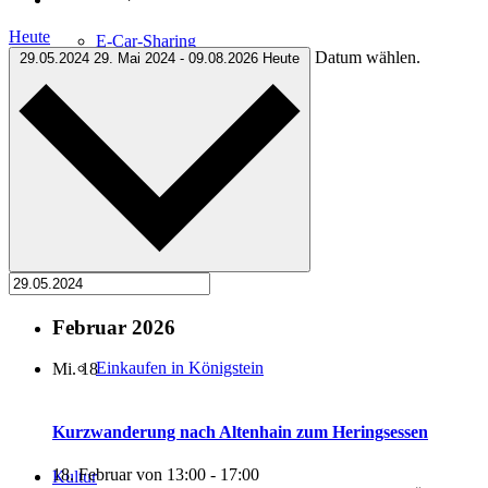
Heute
E-Car-Sharing
Datum wählen.
29.05.2024
29. Mai 2024
-
09.08.2026
Heute
Free Wifi
Wochenmarkt
Februar 2026
Einkaufen in Königstein
Mi.
18
Kurzwanderung nach Altenhain zum Heringsessen
18. Februar von 13:00
-
17:00
Kultur