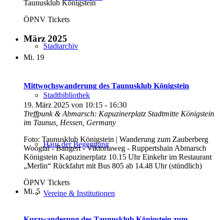
Taunusklub Königstein
ÖPNV Tickets
März 2025
Stadtarchiv
Mi.
19
Mittwochswanderung des Taunusklub Königstein
Stadtbibliothek
19. März 2025 von 10:15
-
16:30
Treffpunk & Abmarsch: Kapuzinerplatz Stadtmitte
Königstein
im Taunus, Hessen, Germany
Foto: Taunusklub Königstein | Wanderung zum Zauberberg
Haus der Begegnung
Woogtal - Bangert - Viktoriaweg - Ruppertshain Abmarsch
Königstein Kapuzinerplatz 10.15 Uhr Einkehr im Restaurant
„Merlin“ Rückfahrt mit Bus 805 ab 14.48 Uhr (stündlich)
ÖPNV Tickets
Mi.
5
Vereine & Institutionen
Kurzwanderung des Taunusklub Königstein zum