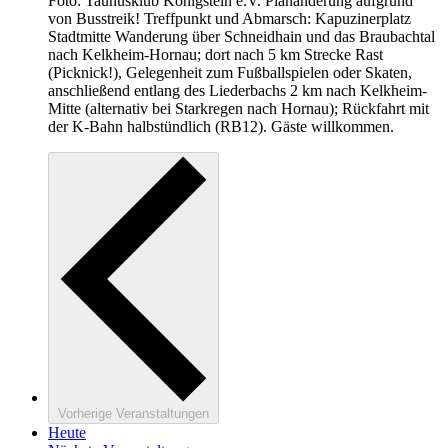
Foto: Taunusklub Königstein e.V. Planänderung aufgrund
von Busstreik! Treffpunkt und Abmarsch: Kapuzinerplatz
Stadtmitte Wanderung über Schneidhain und das Braubachtal
nach Kelkheim-Hornau; dort nach 5 km Strecke Rast
(Picknick!), Gelegenheit zum Fußballspielen oder Skaten,
anschließend entlang des Liederbachs 2 km nach Kelkheim-
Mitte (alternativ bei Starkregen nach Hornau); Rückfahrt mit
der K-Bahn halbstündlich (RB12). Gäste willkommen.
Vorherige
Veranstaltungen
Heute