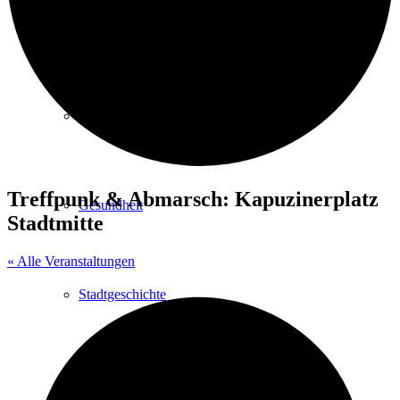
Kurpark
Gastgeber
Treffpunk & Abmarsch: Kapuzinerplatz
Gesundheit
Stadtmitte
« Alle Veranstaltungen
Stadtgeschichte
Heilbäder & Kurorte