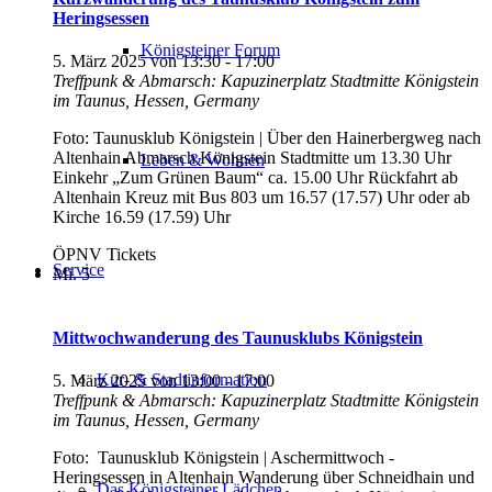
Heringsessen
Königsteiner Forum
5. März 2025 von 13:30
-
17:00
Treffpunk & Abmarsch: Kapuzinerplatz Stadtmitte
Königstein
im Taunus, Hessen, Germany
Foto: Taunusklub Königstein | Über den Hainerbergweg nach
Altenhain Abmarsch Königstein Stadtmitte um 13.30 Uhr
Leben & Wohnen
Einkehr „Zum Grünen Baum“ ca. 15.00 Uhr Rückfahrt ab
Altenhain Kreuz mit Bus 803 um 16.57 (17.57) Uhr oder ab
Kirche 16.59 (17.59) Uhr
ÖPNV Tickets
Service
Mi.
5
Mittwochwanderung des Taunusklubs Königstein
Kur- & Stadtinformation
5. März 2025 von 13:00
-
17:00
Treffpunk & Abmarsch: Kapuzinerplatz Stadtmitte
Königstein
im Taunus, Hessen, Germany
Foto: Taunusklub Königstein | Aschermittwoch -
Heringsessen in Altenhain Wanderung über Schneidhain und
Das Königsteiner Lädchen