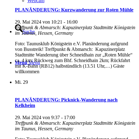
Webcam
PLANÄNDERUNG: Kurzwanderung zur Roten Mühle
29. Mai 2024 von 10:21
-
16:00
Treffpunk & Abmarsch: Kapuzinerplatz Stadtmitte
Königstein
Suche
im Taunus, Hessen, Germany
Foto: Taunusklub Königstein e.V. Planänderung aufgrund
von Busstreik! Treffpunkt & Abmarsch: Kapuzinerplatz
Stadtmitte Wanderung über Schneidhain zur „Roten Mühle“
ca. 4 km; Rückweg zum Bhf. Schneidhain 2km; Rückfahrt
Menü
Menü
mit K-Bahn (RB12) halbstündlich (13.51 Uhr,…) Gäste
willkommen
Mi.
29
PLANÄNDERUNG: Picknick-Wanderung nach
Kelkheim
29. Mai 2024 von 9:37
-
17:00
Treffpunk & Abmarsch: Kapuzinerplatz Stadtmitte
Königstein
im Taunus, Hessen, Germany