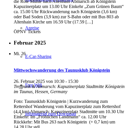
die Rote Mühle nach Altenhain Abmarsch ab Königstein
Kapuzinerplatz um 13.00 Uhr Einkehr „Zum Grünen Baum“
ca. 15.00 Uhr Rückwanderung nach Königstein (3,6 km)
oder Bad Soden (3,9 km) zur S-Bahn oder mit Bus 803 ab
Altenhain Kirche um 16.59 Uhr (17.59 […]
Anreise
ÖPNV Tickets
Februar 2025
Mi.
26
E-Car-Sharing
Mittwochswanderung des Taunusklub Königstein
26. Februar 2025 von 10:30
-
15:30
Free Wifi
Treffpunk & Abmarsch: Kapuzinerplatz Stadtmitte
Königstein
im Taunus, Hessen, Germany
Foto: Taunusklub Königstein | Kurzwanderung zum
Rettershof Wanderung vom Kapuzinerplatz zum Rettershof
(4,4 km) Abmarsch: Kapuzinerplatz Stadtmitte um 10.30 Uhr
Infomaterial zum Download
Einkehr: Im „Fröhlichen Landmann“ ca. 12.00 Uhr
Rückkehr: Mit Bus 263 nach Königstein (+ 0,7 km) um
14.28 Uhr stdl.