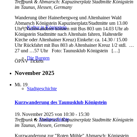
Treffpunk & Abmarsch: Kapuzinerplatz Stadtmitte
Königstein
im Taunus, Hessen, Germany
Wanderung über Hainerbergweg und Altenhainer Wald
Abmarsch Königstein Kapuzinerplatz/Stadtmitte um 13.00
Kultur in Königstein
Uhr (Nichtwanderer können mit Bus 803 um 14.03 Uhr ab
Königstein Stadtmitte nach Altenhain fahren, Haltestelle
Kirche oder Altenhainer Kreuz) Einkehr: ca. 14.30 / 15.00
Uhr Rückfahrt mit Bus 803 ab Altenhainer Kreuz 1/2 stdl. …
27 und …57 Uhr Foto: Taunusklub Königstein […]
Die Burgen
ÖPNV Tickets
November 2025
Mi.
19
Stadtgeschichte
Kurzwanderung des Taunusklub Königstein
19. November 2025 von 10:30
-
15:30
Stadtgeschichte
Treffpunk & Abmarsch: Kapuzinerplatz Stadtmitte
Königstein
im Taunus, Hessen, Germany
Kurzwanderung zur "Roten Mühle" Abmarsch: Königstein