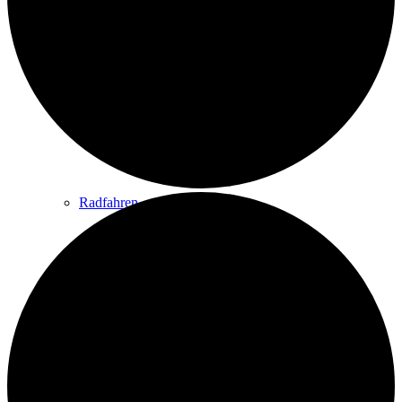
Wandern
Wandertipps
Radfahren
Radeltipps
Schwimmen