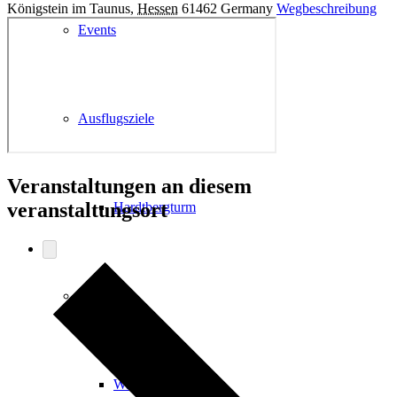
Königstein im Taunus
,
Hessen
61462
Germany
Wegbeschreibung
Events
Ausflugsziele
Veranstaltungen an diesem
veranstaltungsort
Hardtbergturm
Wandern
Wandertipps