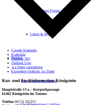
Königsteiner Forum
Leben & Wohnen
Google Kalender
iCalendar
Service
Outlook 365
Outlook Live
.ics Datei exportieren
Exportiere Outlook .ics Datei
Kur- und Stadtinformation Königstein
Kur- & Stadtinformation
Hauptstraße 13 a – Kurparkpassage
61462 Königstein im Taunus
Telefon
06174 202251
Das Königsteiner Lädchen