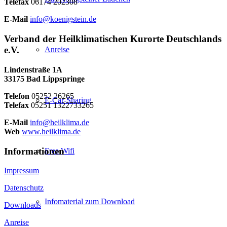
Telefax
06174 202308
E-Mail
info@koenigstein.de
Verband der Heilklimatischen Kurorte Deutschlands
e.V.
Anreise
Lindenstraße 1A
33175 Bad Lippspringe
Telefon
05252 26265
E-Car-Sharing
Telefax
05251 1322733265
E-Mail
info@heilklima.de
Web
www.heilklima.de
Informationen
Free Wifi
Impressum
Datenschutz
Infomaterial zum Download
Downloads
Anreise