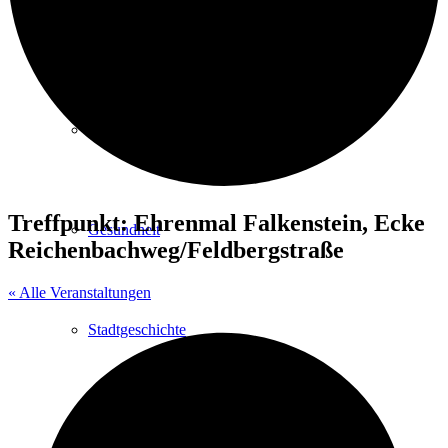
Kurpark
Gastgeber
Treffpunkt: Ehrenmal Falkenstein, Ecke
Gesundheit
Reichenbachweg/Feldbergstraße
« Alle Veranstaltungen
Stadtgeschichte
Heilbäder & Kurorte