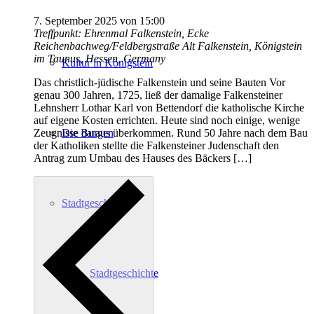
7. September 2025 von 15:00
Treffpunkt: Ehrenmal Falkenstein, Ecke
Reichenbachweg/Feldbergstraße
Alt Falkenstein, Königstein
im Taunus, Hessen, Germany
Kultur in Königstein
Das christlich-jüdische Falkenstein und seine Bauten Vor
genau 300 Jahren, 1725, ließ der damalige Falkensteiner
Lehnsherr Lothar Karl von Bettendorf die katholische Kirche
auf eigene Kosten errichten. Heute sind noch einige, wenige
Die Burgen
Zeugnisse daraus überkommen. Rund 50 Jahre nach dem Bau
der Katholiken stellte die Falkensteiner Judenschaft den
Antrag zum Umbau des Hauses des Bäckers […]
Stadtgeschichte
Stadtgeschichte