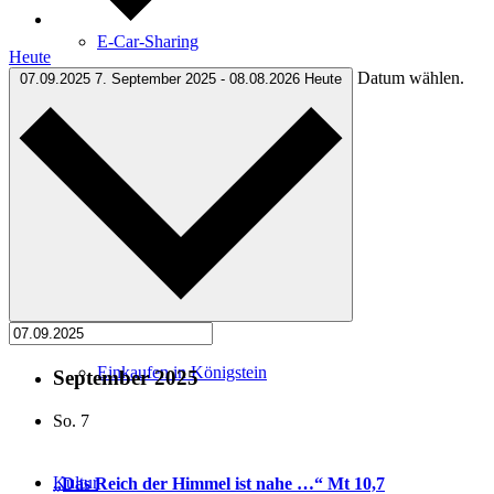
E-Car-Sharing
Heute
Datum wählen.
07.09.2025
7. September 2025
-
08.08.2026
Heute
Free Wifi
Wochenmarkt
Einkaufen in Königstein
September 2025
So.
7
Kultur
„Das Reich der Himmel ist nahe …“ Mt 10,7