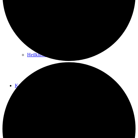
Kurwege
Heilklimaten
Kur & Tourismus
Kur in Königstein