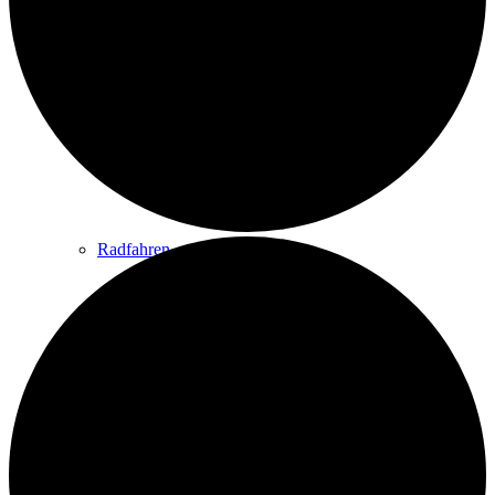
Wandern
Wandertipps
Radfahren
Radeltipps
Schwimmen