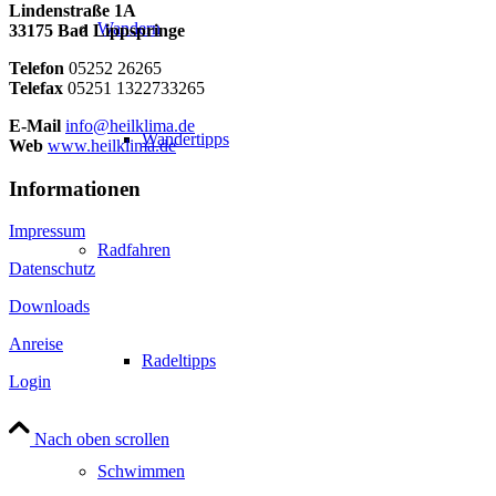
Lindenstraße 1A
Wandern
33175 Bad Lippspringe
Telefon
05252 26265
Telefax
05251 1322733265
E-Mail
info@heilklima.de
Wandertipps
Web
www.heilklima.de
Informationen
Impressum
Radfahren
Datenschutz
Downloads
Anreise
Radeltipps
Login
Nach oben scrollen
Schwimmen