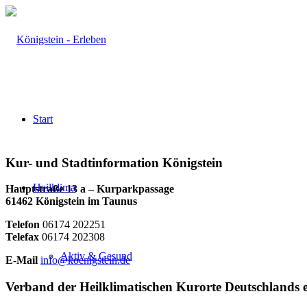
Start
Kur- und Stadtinformation Königstein
Heilklima
Hauptstraße 13 a – Kurparkpassage
61462 Königstein im Taunus
Telefon
06174 202251
Telefax
06174 202308
Aktiv & Gesund
E-Mail
info@koenigstein.de
Verband der Heilklimatischen Kurorte Deutschlands e