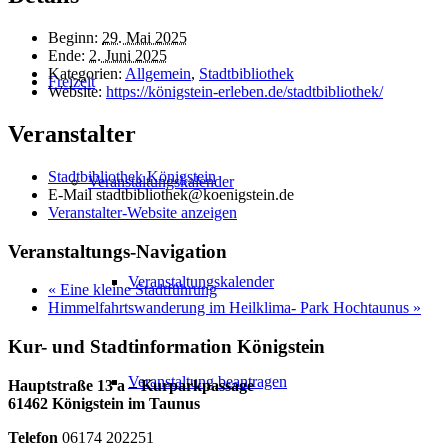
Beginn:
29. Mai 2025
Ende:
2. Juni 2025
Kategorien:
Allgemein
,
Stadtbibliothek
Freizeit
Website:
https://königstein-erleben.de/stadtbibliothek/
Veranstalter
Stadtbibliothek Königstein
Veranstaltungskalender
E-Mail
stadtbibliothek@koenigstein.de
Veranstalter-Website anzeigen
Veranstaltungs-Navigation
Veranstaltungskalender
«
Eine kleine Stadtführung
Himmelfahrtswanderung im Heilklima- Park Hochtaunus
»
Kur- und Stadtinformation Königstein
Veranstaltung beantragen
Hauptstraße 13 a – Kurparkpassage
61462 Königstein im Taunus
Telefon
06174 202251