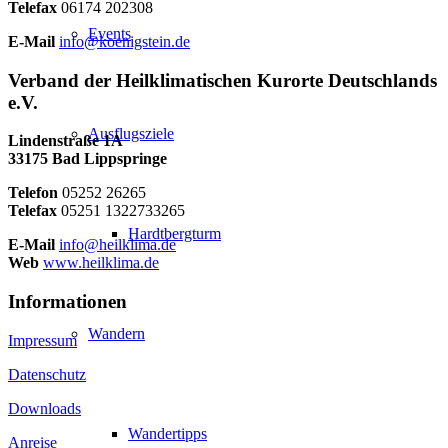
Telefax
06174 202308
Events
E-Mail
info@koenigstein.de
Verband der Heilklimatischen Kurorte Deutschlands
e.V.
Ausflugsziele
Lindenstraße 1A
33175 Bad Lippspringe
Telefon
05252 26265
Telefax
05251 1322733265
Hardtbergturm
E-Mail
info@heilklima.de
Web
www.heilklima.de
Informationen
Wandern
Impressum
Datenschutz
Downloads
Wandertipps
Anreise