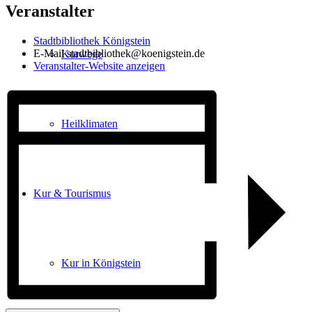
Veranstalter
Stadtbibliothek Königstein
E-Mail
stadtbibliothek@koenigstein.de
Kurwege
Veranstalter-Website anzeigen
Heilklimaten
Kur & Tourismus
Kur in Königstein