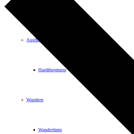
Events
Ausflugsziele
Hardtbergturm
Wandern
Wandertipps