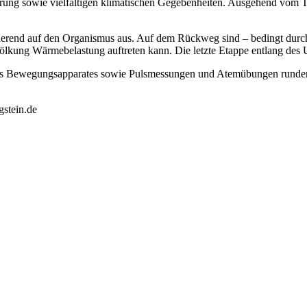
ng sowie vielfältigen klimatischen Gegebenheiten. Ausgehend vom Ta
ulierend auf den Organismus aus. Auf dem Rückweg sind – bedingt dur
lkung Wärmebelastung auftreten kann. Die letzte Etappe entlang des U
des Bewegungsapparates sowie Pulsmessungen und Atemübungen runden
stein.de