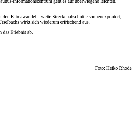
unus-Informationszentrum geht es auf überwiegend leichten,
ch den Klimawandel – weite Streckenabschnitte sonnenexponiert,
rselbachs wirkt sich wiederum erfrischend aus.
 das Erlebnis ab.
Foto: Heiko Rhode