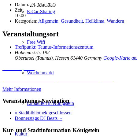
Datum:
29. Mai 2025
Zeit:
E-Car-Sharing
10:00
Kategorien:
Allgemein
,
Gesundheit
,
Heilklima
,
Wandern
Veranstaltungsort
Free Wifi
Treffpunkt: Taunus-Informationszentrum
Hohemarkstr. 192
Oberursel (Taunus)
,
Hessen
61440
Germany
Google-Karte an
Inhalt entsperren
Wochenmarkt
Erforderlichen Service akzeptieren und Inhalte entsperren
Mehr Informationen
Veranstaltungs-Navigation
Einkaufen in Königstein
«
Stadtbibliothek geschlossen
Donnerstags DJ Beats
»
Kur- und Stadtinformation Königstein
Kultur