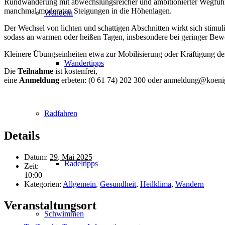
Rundwanderung mit abwechslungsreicher und ambitionierter Wegführu
manchmal moderaten Steigungen in die Höhenlagen.
Wandern
Der Wechsel von lichten und schattigen Abschnitten wirkt sich stim
sodass an warmen oder heißen Tagen, insbesondere bei geringer Bewö
Kleinere Übungseinheiten etwa zur Mobilisierung oder Kräftigung 
Wandertipps
Die
Teilnahme
ist kostenfrei,
eine
Anmeldung
erbeten: (0 61 74) 202 300 oder anmeldung@koenig
Radfahren
Details
Datum:
29. Mai 2025
Radeltipps
Zeit:
10:00
Kategorien:
Allgemein
,
Gesundheit
,
Heilklima
,
Wandern
Veranstaltungsort
Schwimmen