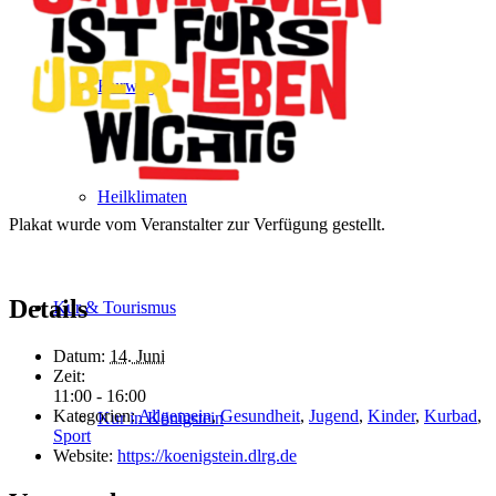
Kurwege
Heilklimaten
Plakat wurde vom Veranstalter zur Verfügung gestellt.
Details
Kur & Tourismus
Datum:
14. Juni
Zeit:
11:00 - 16:00
Kategorien:
Allgemein
,
Gesundheit
,
Jugend
,
Kinder
,
Kurbad
,
Kur in Königstein
Sport
Website:
https://koenigstein.dlrg.de