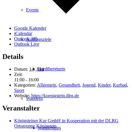
Events
Google Kalender
iCalendar
Outlook 365
Ausflugsziele
Outlook Live
Details
Hardtbergturm
Datum:
14. Juni
Zeit:
11:00 - 16:00
Kategorien:
Allgemein
,
Gesundheit
,
Jugend
,
Kinder
,
Kurbad
,
Sport
Website:
https://koenigstein.dlrg.de
Wandern
Veranstalter
Königsteiner Kur GmbH in Kooperation mit der DLRG
Ortsgruppe Königstein
Wandertipps