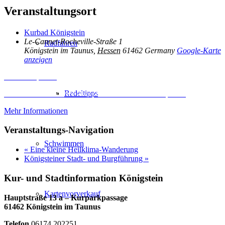
Veranstaltungsort
Kurbad Königstein
Le-Cannet-Rocheville-Straße 1
Radfahren
Königstein im Taunus
,
Hessen
61462
Germany
Google-Karte
anzeigen
Inhalt entsperren
Radeltipps
Erforderlichen Service akzeptieren und Inhalte entsperren
Mehr Informationen
Veranstaltungs-Navigation
Schwimmen
«
Eine kleine Heilklima-Wanderung
Königsteiner Stadt- und Burgführung
»
Kur- und Stadtinformation Königstein
Kartenvorverkauf
Hauptstraße 13 a – Kurparkpassage
61462 Königstein im Taunus
Telefon
06174 202251